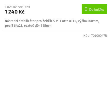
1 025 Kč bez DPH
Do košíku
1 240 Kč
Náhradní stabilizátor pro žebřík ALVE Forte 8112, výška 800mm,
profil 64x25, rozteč děr 395mm.
Kód:
70100047R