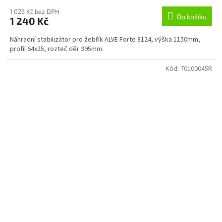
1 025 Kč bez DPH
Do košíku
1 240 Kč
Náhradní stabilizátor pro žebřík ALVE Forte 8124, výška 1150mm,
profil 64x25, rozteč děr 395mm.
Kód:
70100045R