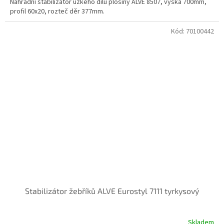
Náhradní stabilizátor úzkého dílu plošiny ALVE 8507, výška 700mm,
profil 60x20, rozteč děr 377mm.
Kód:
70100442
Stabilizátor žebříků ALVE Eurostyl 7111 tyrkysový
Skladem