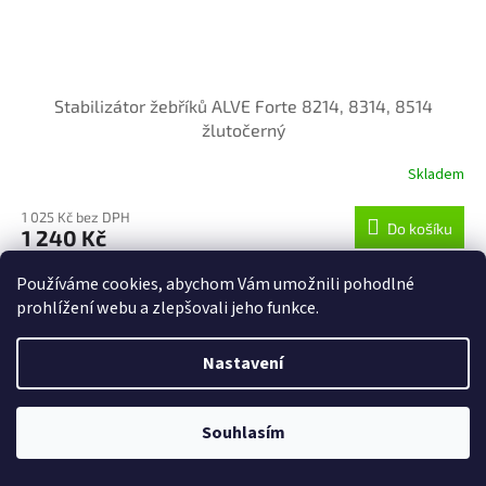
Stabilizátor žebříků ALVE Forte 8214, 8314, 8514
žlutočerný
Skladem
1 025 Kč bez DPH
Do košíku
1 240 Kč
Náhradní stabilizátor pro žebřík ALVE Forte 8214, 8314, 8514, výška
Používáme cookies, abychom Vám umožnili pohodlné
1100mm, profil 64x25, rozteč děr 395mm.
prohlížení webu a zlepšovali jeho funkce.
Kód:
70100051R
Nastavení
Souhlasím