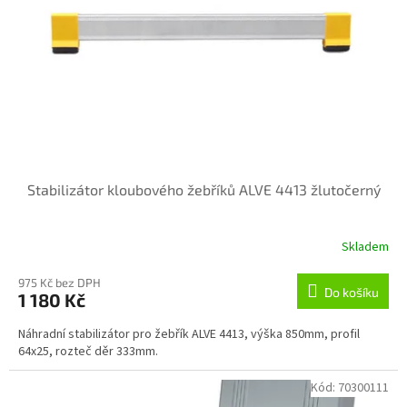
t
r
ů
o
d
u
k
t
ů
Stabilizátor kloubového žebříků ALVE 4413 žlutočerný
Skladem
975 Kč bez DPH
Do košíku
1 180 Kč
Náhradní stabilizátor pro žebřík ALVE 4413, výška 850mm, profil
64x25, rozteč děr 333mm.
Kód:
70300111