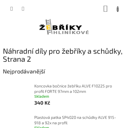
Přejít
NÁKUP
na
obsah
KOŠÍK
Náhradní díly pro žebříky a schůdky
,
Strana 2
Nejprodávanější
Koncovka bočnice žebříku ALVE F10225 pro
profil FORTE 97mm a 102mm
Skladem
340 Kč
Plastová patka SP4020 na schůdky ALVE 915-
918 a 92x na profil