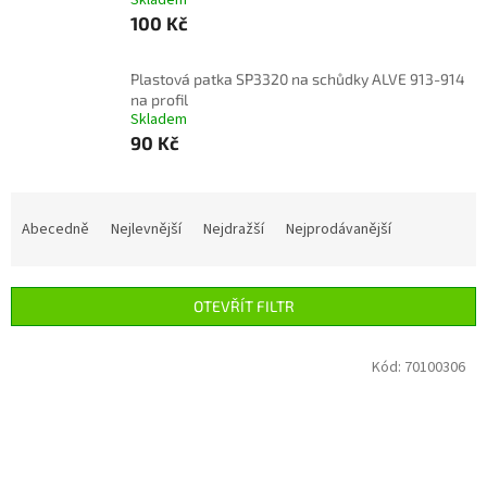
Skladem
100 Kč
Plastová patka SP3320 na schůdky ALVE 913-914
na profil
Skladem
90 Kč
Ř
a
Abecedně
Nejlevnější
Nejdražší
Nejprodávanější
z
e
n
OTEVŘÍT FILTR
í
p
V
Kód:
70100306
r
ý
o
p
d
i
u
s
k
p