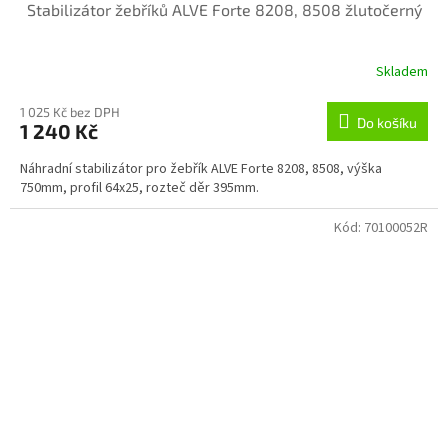
Stabilizátor žebříků ALVE Forte 8208, 8508 žlutočerný
Skladem
1 025 Kč bez DPH
Do košíku
1 240 Kč
Náhradní stabilizátor pro žebřík ALVE Forte 8208, 8508, výška
750mm, profil 64x25, rozteč děr 395mm.
Kód:
70100052R