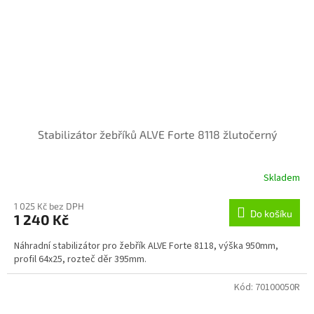
Stabilizátor žebříků ALVE Forte 8118 žlutočerný
Skladem
1 025 Kč bez DPH
Do košíku
1 240 Kč
Náhradní stabilizátor pro žebřík ALVE Forte 8118, výška 950mm,
profil 64x25, rozteč děr 395mm.
Kód:
70100050R