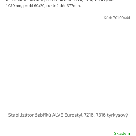
Náhradní stabilizátor pro žebřík ALVE 7214, 7314, 7514 výška
1050mm, profil 60x20, rozteč děr 377mm.
Kód:
70100444
Stabilizátor žebříků ALVE Eurostyl 7216, 7316 tyrkysový
Skladem