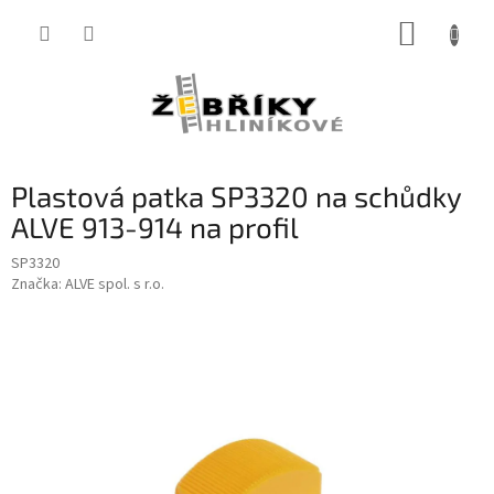
Přejít
NÁKUP
na
obsah
KOŠÍK
Plastová patka SP3320 na schůdky
ALVE 913-914 na profil
SP3320
Značka:
ALVE spol. s r.o.