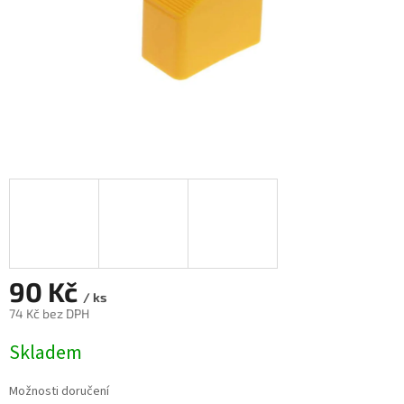
90 Kč
/ ks
74 Kč bez DPH
Měrná
Skladem
cena:
Možnosti doručení