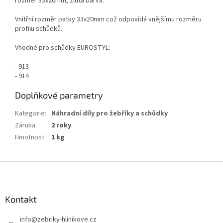
rozměr 33x20mm, žlutá barva.
Vnitřní rozměr patky 33x20mm což odpovídá vnějšímu rozměru
profilu schůdků.
Vhodné pro schůdky EUROSTYL:
- 913
- 914
Doplňkové parametry
Kategorie
:
Náhradní díly pro žebříky a schůdky
Záruka
:
2 roky
Hmotnost
:
1 kg
Z
á
p
a
Kontakt
t
info
@
zebriky-hlinikove.cz
í