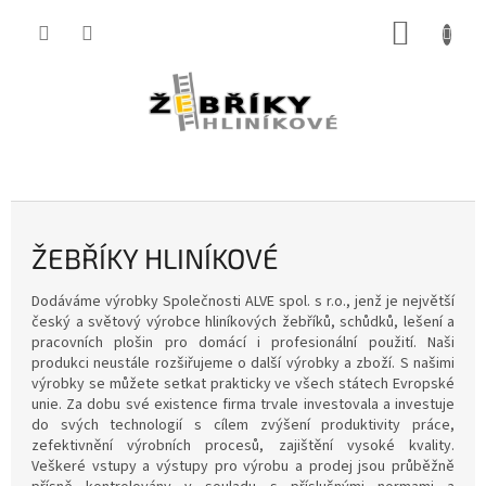
Přejít
NÁKUP
na
obsah
KOŠÍK
Ž
P
o
E
s
B
t
ŽEBŘÍKY HLINÍKOVÉ
Ř
r
a
Í
Dodáváme výrobky Společnosti ALVE spol. s r.o., jenž je největší
n
K
český a světový výrobce hliníkových žebříků, schůdků, lešení a
n
pracovních plošin pro domácí i profesionální použití. Naši
Y
í
produkci neustále rozšiřujeme o další výrobky a zboží. S našimi
H
p
výrobky se můžete setkat prakticky ve všech státech Evropské
unie. Za dobu své existence firma trvale investovala a investuje
a
L
do svých technologií s cílem zvýšení produktivity práce,
n
I
zefektivnění výrobních procesů, zajištění vysoké kvality.
e
Veškeré vstupy a výstupy pro výrobu a prodej jsou průběžně
N
l