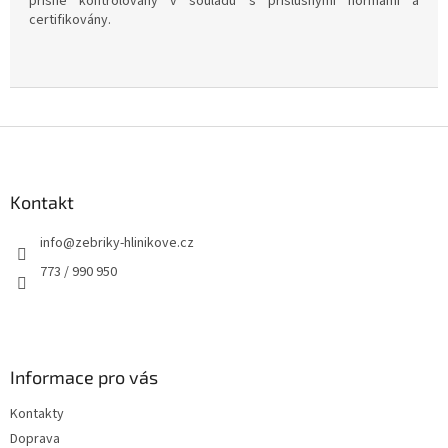
přísně kontrolovány v souladu s příslušnými normami a
Í
certifikovány.
K
O
V
É
Z
á
p
a
Kontakt
t
info
@
zebriky-hlinikove.cz
í
773 / 990 950
Informace pro vás
Kontakty
Doprava