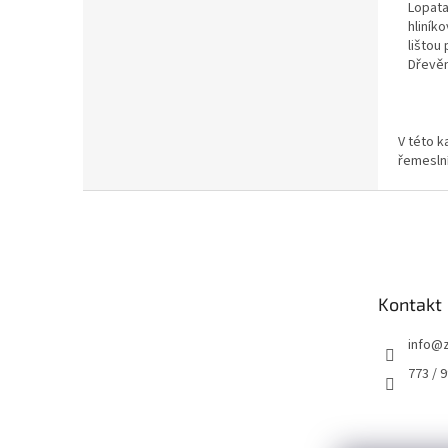
Lopata
hliník
lištou 
Dřevěn
V této k
řemeslní
Z
á
p
a
t
Kontakt
í
info
@
773 / 