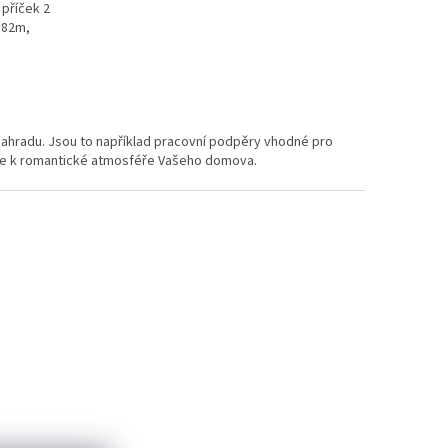
 příček 2
,82m,
 zahradu. Jsou to například pracovní podpěry vhodné pro
pěje k romantické atmosféře Vašeho domova.