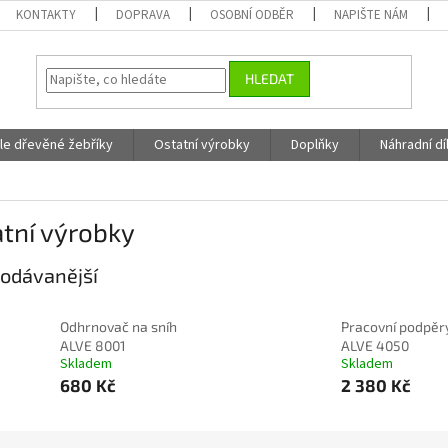
KONTAKTY
DOPRAVA
OSOBNÍ ODBĚR
NAPIŠTE NÁM
HLEDAT
fle dřevěné žebříky
Ostatní výrobky
Doplňky
Náhradní dí
tní výrobky
odávanější
Odhrnovač na sníh
Pracovní podpěr
ALVE 8001
ALVE 4050
Skladem
Skladem
680 Kč
2 380 Kč