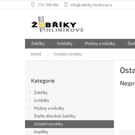
Přejít
773 / 990 950
info@zebriky-hlinikove.cz
na
obsah
Žebříky
Schůdky
Plošiny a můstky
Šta
Domů
Ostatní výrobky
P
Osta
o
Přeskočit
s
Kategorie
kategorie
Nejpr
t
r
Žebříky
a
Schůdky
n
Plošiny a můstky
n
í
Štafle dřevěné žebříky
p
Ostatní výrobky
a
Doplňky
Ř