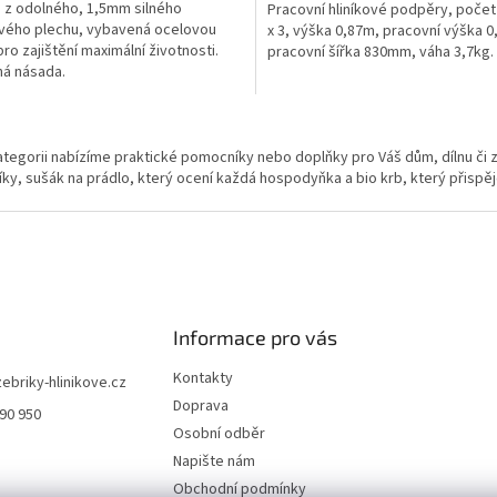
 z odolného, 1,5mm silného
Pracovní hliníkové podpěry, počet
ového plechu, vybavená ocelovou
x 3, výška 0,87m, pracovní výška 0
pro zajištění maximální životnosti.
pracovní šířka 830mm, váha 3,7kg.
á násada.
O
v
ategorii nabízíme praktické pomocníky nebo doplňky pro Váš dům, dílnu či
l
ky, sušák na prádlo, který ocení každá hospodyňka a bio krb, který přis
á
d
a
c
í
p
r
v
Informace pro vás
k
y
Kontakty
zebriky-hlinikove.cz
v
Doprava
990 950
ý
Osobní odběr
p
i
Napište nám
s
Obchodní podmínky