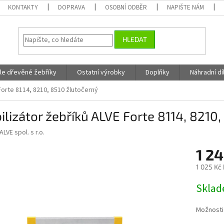
KONTAKTY
DOPRAVA
OSOBNÍ ODBĚR
NAPIŠTE NÁM
HLEDAT
fle dřevěné žebříky
Ostatní výrobky
Doplňky
Náhradní dí
Forte 8114, 8210, 8510 žlutočerný
ilizátor žebříků ALVE Forte 8114, 8210
ALVE spol. s r.o.
1 2
1 025 Kč
Měrná
Skla
cena:
Možnosti