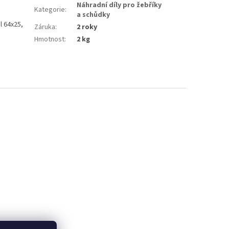
Náhradní díly pro žebříky
Kategorie
:
a schůdky
l 64x25,
Záruka
:
2 roky
Hmotnost
:
2 kg