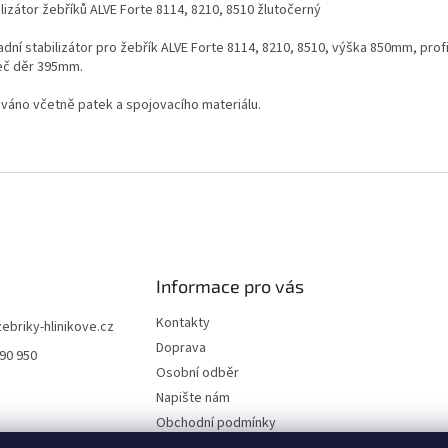
lizátor žebříků ALVE Forte 8114, 8210, 8510 žlutočerný
dní stabilizátor pro žebřík ALVE Forte 8114, 8210, 8510, výška 850mm, profi
eč děr 395mm.
váno včetně patek a spojovacího materiálu.
Informace pro vás
Kontakty
zebriky-hlinikove.cz
Doprava
990 950
Osobní odběr
Napište nám
Obchodní podmínky
Podmínky ochrany osobních