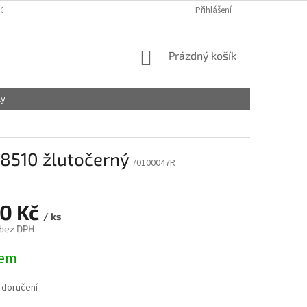
OBCHODNÍ PODMÍNKY
PODMÍNKY OCHRANY OSOBNÍCH ÚDAJŮ
Přihlášení
NÁKUPNÍ
Prázdný košík
KOŠÍK
ly
, 8510 žlutočerný
70100047R
40 Kč
/ ks
 bez DPH
dem
 doručení