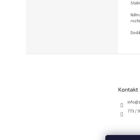
Stabi
Náhra
rozt
Dodá
Z
á
p
a
t
Kontakt
í
info
@
773 / 