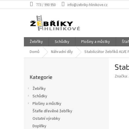
Přejít
773 / 990 950
info@zebriky-hlinikove.cz
na
obsah
Žebříky
Schůdky
Plošiny a můstky
Šta
Domů
Náhradní díly
Stabilizátor žebříků ALVE 
P
Stab
o
Přeskočit
s
Značka:
Kategorie
kategorie
t
r
Žebříky
a
Schůdky
n
Plošiny a můstky
n
í
Štafle dřevěné žebříky
p
Ostatní výrobky
a
Doplňky