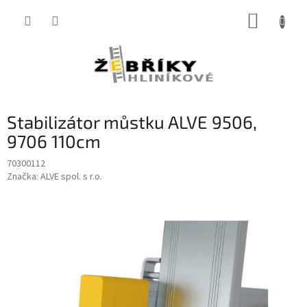
Přejít
NÁKUP
na
obsah
KOŠÍK
Stabilizátor můstku ALVE 9506,
9706 110cm
70300112
Značka:
ALVE spol. s r.o.