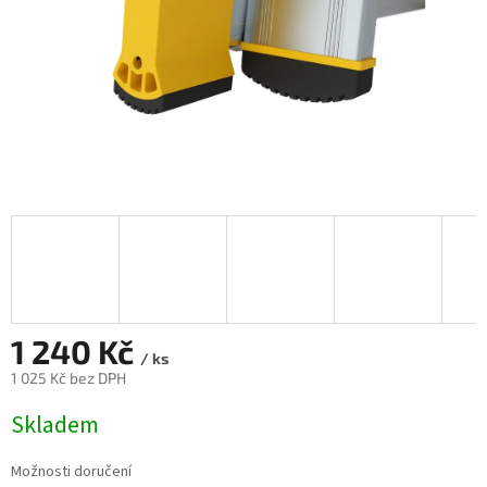
1 240 Kč
/ ks
1 025 Kč bez DPH
Měrná
Skladem
cena:
Možnosti doručení