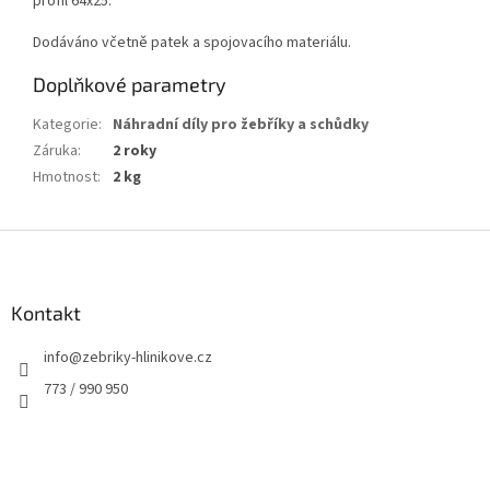
profil 64x25.
Dodáváno včetně patek a spojovacího materiálu.
Doplňkové parametry
Kategorie
:
Náhradní díly pro žebříky a schůdky
Záruka
:
2 roky
Hmotnost
:
2 kg
Z
á
p
a
Kontakt
t
info
@
zebriky-hlinikove.cz
í
773 / 990 950