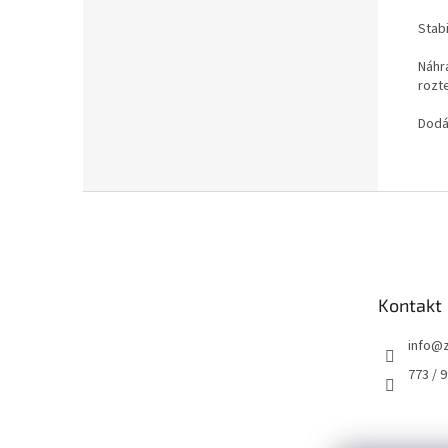
Stabi
Náhra
rozt
Dodá
Z
á
p
a
t
Kontakt
í
info
@
773 / 