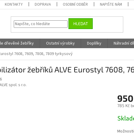
KONTAKTY
DOPRAVA
OSOBNÍ ODBĚR
NAPIŠTE NÁM
HLEDAT
fle dřevěné žebříky
Ostatní výrobky
Doplňky
Náhradní dí
Eurostyl 7608, 7609, 7808, 7809 tyrkysový
ilizátor žebříků ALVE Eurostyl 7608, 
6
ALVE spol. s r.o.
950
785 Kč b
Měrná
Skla
cena:
Možnosti