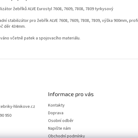
lizátor žebříků ALVE Eurostyl 7608, 7609, 7808, 7809 tyrkysový
dní stabilizátor pro žebřík ALVE 7608, 7609, 7808, 7809, výška 900mm, profi
eč děr 434mm.
váno včetně patek a spojovacího materiálu.
Informace pro vás
Kontakty
zebriky-hlinikove.cz
Doprava
990 950
Osobní odběr
Napište nám
Obchodní podmínky