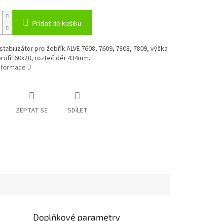
Přidat do košíku
stabilizátor pro žebřík ALVE 7608, 7609, 7808, 7809, výška
rofil 60x20, rozteč děr 434mm.
informace
ZEPTAT SE
SDÍLET
Doplňkové parametry