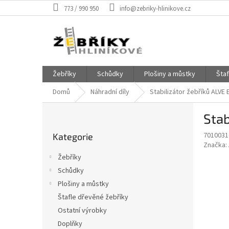
Přejít
773 / 990 950
info@zebriky-hlinikove.cz
na
obsah
Žebříky
Schůdky
Plošiny a můstky
Šta
Domů
Náhradní díly
Stabilizátor žebříků ALVE 
P
Stab
o
Přeskočit
s
7010031
Kategorie
kategorie
t
Značka:
r
Žebříky
a
Schůdky
n
Plošiny a můstky
n
í
Štafle dřevěné žebříky
p
Ostatní výrobky
a
Doplňky