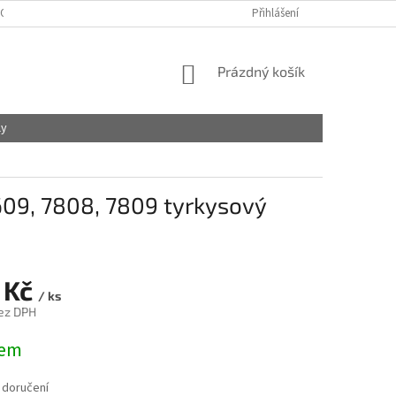
OBCHODNÍ PODMÍNKY
PODMÍNKY OCHRANY OSOBNÍCH ÚDAJŮ
Přihlášení
NÁKUPNÍ
Prázdný košík
KOŠÍK
ly
7609, 7808, 7809 tyrkysový
 Kč
/ ks
ez DPH
dem
 doručení