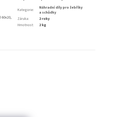
Náhradní díly pro žebříky
Kategorie
:
a schůdky
l 60x20,
Záruka
:
2 roky
Hmotnost
:
2 kg