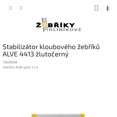
Přejít
NÁKUP
na
obsah
KOŠÍK
Stabilizátor kloubového žebříků
ALVE 4413 žlutočerný
70100306
Značka:
ALVE spol. s r.o.