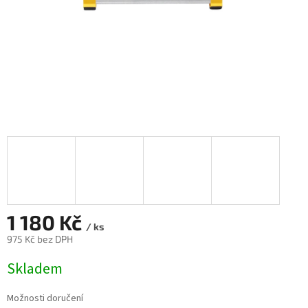
1 180 Kč
/ ks
975 Kč bez DPH
Měrná
Skladem
cena:
Možnosti doručení