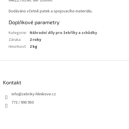
64x25, rozteč děr 333mm.
Dodáváno včetně patek a spojovacího materiálu.
Doplňkové parametry
Kategorie
:
Náhradní díly pro žebříky a schůdky
Záruka
:
2 roky
Hmotnost
:
2 kg
Z
á
p
a
Kontakt
t
info
@
zebriky-hlinikove.cz
í
773 / 990 950