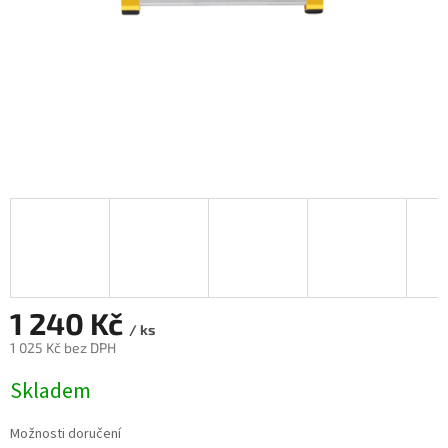
1 240 Kč
/ ks
1 025 Kč bez DPH
Měrná
Skladem
cena:
Možnosti doručení