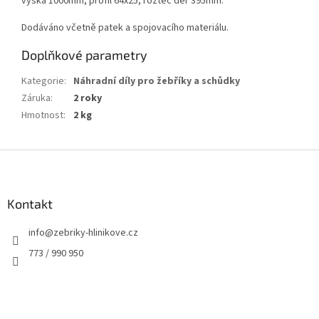
výška 1000mm, profil 64x25, rozteč děr 395mm.
Dodáváno včetně patek a spojovacího materiálu.
Doplňkové parametry
Kategorie
:
Náhradní díly pro žebříky a schůdky
Záruka
:
2 roky
Hmotnost
:
2 kg
Z
á
p
a
Kontakt
t
info
@
zebriky-hlinikove.cz
í
773 / 990 950