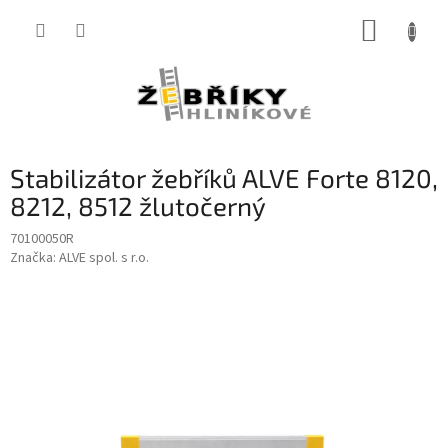
Přejít
NÁKUP
na
obsah
KOŠÍK
Stabilizátor žebříků ALVE Forte 8120,
8212, 8512 žlutočerný
70100050R
Značka:
ALVE spol. s r.o.