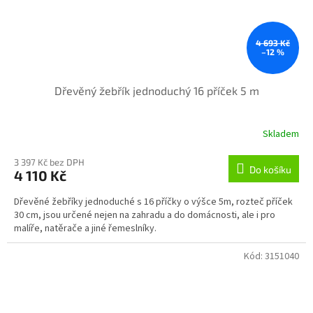
4 693 Kč
–12 %
Dřevěný žebřík jednoduchý 16 příček 5 m
Skladem
3 397 Kč bez DPH
Do košíku
4 110 Kč
Dřevěné žebříky jednoduché s 16 příčky o výšce 5m, rozteč příček
30 cm, jsou určené nejen na zahradu a do domácnosti, ale i pro
malíře, natěrače a jiné řemeslníky.
Kód:
3151040