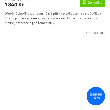
Do košíku
1 840 Kč
Dřevěné žebříky jednoduché s 6 příčky o výšce 2m, rozteč příček
30 cm, jsou určené nejen na zahradu a do domácnosti, ale i pro
malíře, natěrače a jiné řemeslníky.
Kód:
3151010
2 957 Kč
–12 %