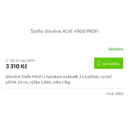
Štafle dřevěné ALVE 4908 PROFI
Skladem
2 736 Kč bez DPH
Do košíku
3 310 Kč
Dřevěné štafle PROFI s háčekem na kbelík 2 x 8 příček, rozteč
příček 29 cm, výška 2,40m, váha 13kg.
Kód:
4909