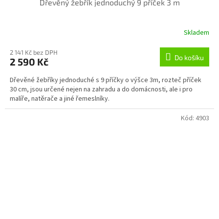
Dřevěný žebřík jednoduchý 9 příček 3 m
Skladem
2 141 Kč bez DPH
Do košíku
2 590 Kč
Dřevěné žebříky jednoduché s 9 příčky o výšce 3m, rozteč příček
30 cm, jsou určené nejen na zahradu a do domácnosti, ale i pro
malíře, natěrače a jiné řemeslníky.
Kód:
4903