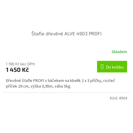
Štafle dřevěné ALVE 4903 PROFI
Skladem
1 198 Kč bez DPH
Do košíku
1 450 Kč
Dřevěné štafle PROFI s háčekem na kbelík 2 x 3 příčky, rozteč
příček 29 cm, výška 0,95m, váha 5kg.
Kód:
4904