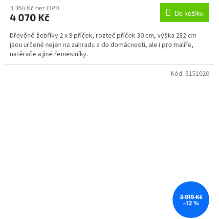
3 364 Kč bez DPH
Do košíku
4 070 Kč
Dřevěné žebříky 2 x 9 příček, rozteč příček 30 cm, výška 282 cm
jsou určené nejen na zahradu a do domácnosti, ale i pro malíře,
natěrače a jiné řemeslníky.
Kód:
3151020
3 919 Kč
–12 %