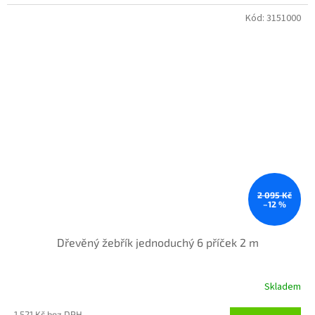
Kód:
3151000
2 095 Kč
–12 %
Dřevěný žebřík jednoduchý 6 příček 2 m
Skladem
1 521 Kč bez DPH