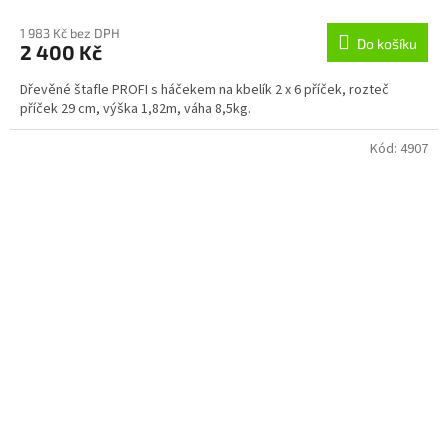
1 983 Kč bez DPH
Do košíku
2 400 Kč
Dřevěné štafle PROFI s háčekem na kbelík 2 x 6 příček, rozteč
příček 29 cm, výška 1,82m, váha 8,5kg.
Kód:
4907