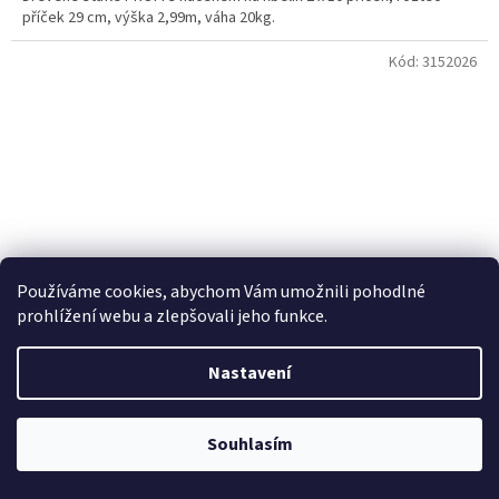
příček 29 cm, výška 2,99m, váha 20kg.
Kód:
3152026
Používáme cookies, abychom Vám umožnili pohodlné
prohlížení webu a zlepšovali jeho funkce.
4 412 Kč
–12 %
Nastavení
Štafle malířské dřevěné 10 příček 342 cm
Souhlasím
Skladem