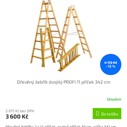
4 113 Kč
–12 %
Dřevěný žebřík dvojitý PROFI 11 příček 342 cm
Skladem
2 975 Kč bez DPH
Do košíku
3 600 Kč
Dřevěné žebříky 2 x 11 příček, rozteč příček 30 cm, výška 342 cm