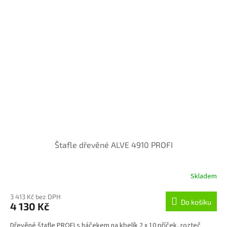
Štafle dřevěné ALVE 4910 PROFI
Skladem
3 413 Kč bez DPH
Do košíku
4 130 Kč
Dřevěné štafle PROFI s háčekem na kbelík 2 x 10 příček, rozteč