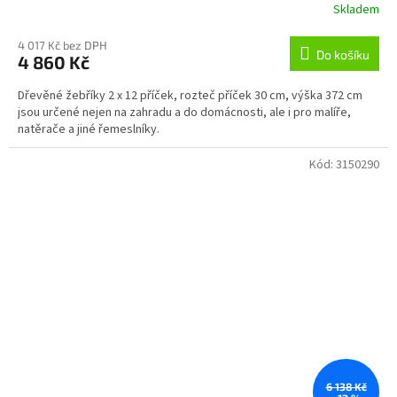
Skladem
4 017 Kč bez DPH
Do košíku
4 860 Kč
Dřevěné žebříky 2 x 12 příček, rozteč příček 30 cm, výška 372 cm
jsou určené nejen na zahradu a do domácnosti, ale i pro malíře,
natěrače a jiné řemeslníky.
Kód:
3150290
6 138 Kč