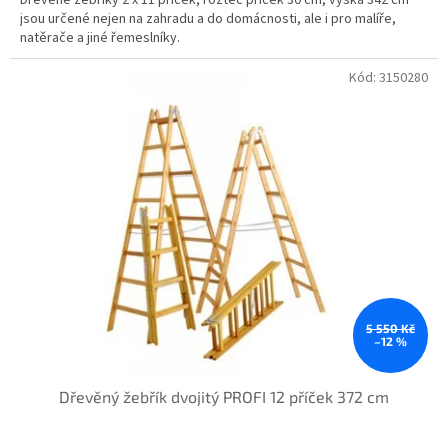
jsou určené nejen na zahradu a do domácnosti, ale i pro malíře,
natěrače a jiné řemeslníky.
Kód:
3150280
5 550 Kč
–12 %
Dřevěný žebřík dvojitý PROFI 12 příček 372 cm