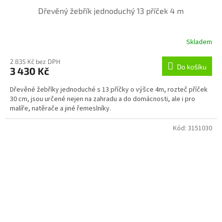
Dřevěný žebřík jednoduchý 13 příček 4 m
Skladem
2 835 Kč bez DPH
Do košíku
3 430 Kč
Dřevěné žebříky jednoduché s 13 příčky o výšce 4m, rozteč příček
30 cm, jsou určené nejen na zahradu a do domácnosti, ale i pro
malíře, natěrače a jiné řemeslníky.
Kód:
3151030