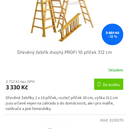
o
d
u
k
t
ů
3 801 Kč
–12 %
Dřevěný žebřík dvojitý PROFI 10 příček 312 cm
Skladem
2 752 Kč bez DPH
Do košíku
3 330 Kč
Dřevěné žebříky 2 x 10 příček, rozteč příček 30 cm, výška 312 cm
jsou určené nejen na zahradu a do domácnosti, ale i pro malíře,
natěrače a jiné řemeslníky.
Kód:
3150270