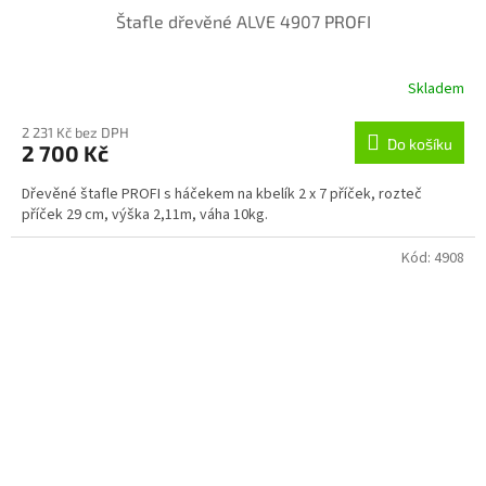
Štafle dřevěné ALVE 4907 PROFI
Skladem
2 231 Kč bez DPH
Do košíku
2 700 Kč
Dřevěné štafle PROFI s háčekem na kbelík 2 x 7 příček, rozteč
příček 29 cm, výška 2,11m, váha 10kg.
Kód:
4908