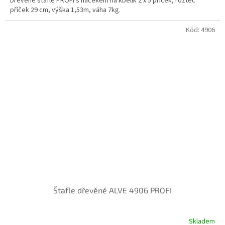
Dřevěné štafle PROFI s háčekem na kbelík 2 x 5 příček, rozteč
příček 29 cm, výška 1,53m, váha 7kg.
Kód:
4906
Štafle dřevěné ALVE 4906 PROFI
Skladem