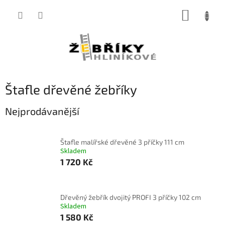
Přejít
NÁKUP
na
obsah
KOŠÍK
Štafle dřevěné žebříky
Nejprodávanější
Štafle malířské dřevěné 3 příčky 111 cm
Skladem
1 720 Kč
Dřevěný žebřík dvojitý PROFI 3 příčky 102 cm
Skladem
1 580 Kč