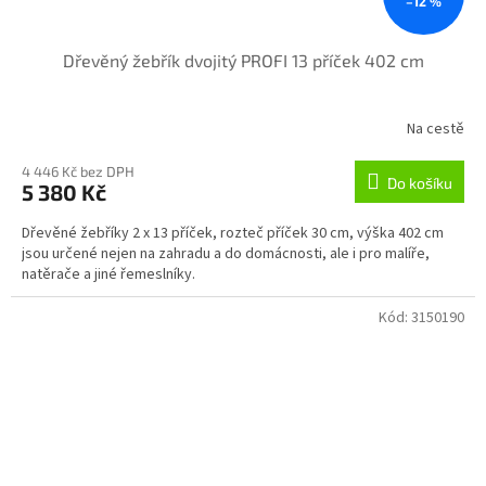
–12 %
Dřevěný žebřík dvojitý PROFI 13 příček 402 cm
Na cestě
4 446 Kč bez DPH
Do košíku
5 380 Kč
Dřevěné žebříky 2 x 13 příček, rozteč příček 30 cm, výška 402 cm
jsou určené nejen na zahradu a do domácnosti, ale i pro malíře,
natěrače a jiné řemeslníky.
Kód:
3150190