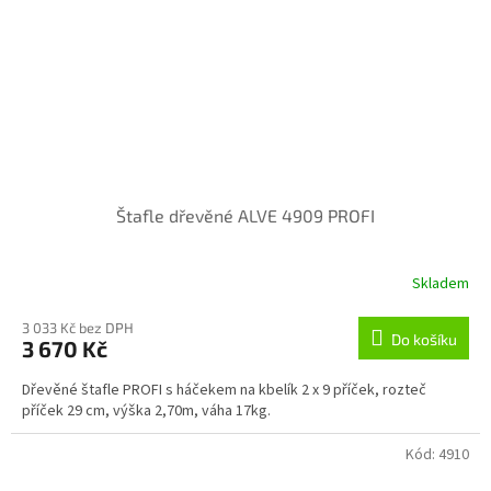
Štafle dřevěné ALVE 4909 PROFI
Skladem
3 033 Kč bez DPH
Do košíku
3 670 Kč
Dřevěné štafle PROFI s háčekem na kbelík 2 x 9 příček, rozteč
příček 29 cm, výška 2,70m, váha 17kg.
Kód:
4910