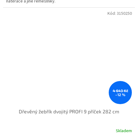
natěrače a jiné řemeslníky.
Kód:
3150250
4 643 Kč
–12 %
Dřevěný žebřík dvojitý PROFI 9 příček 282 cm
Skladem