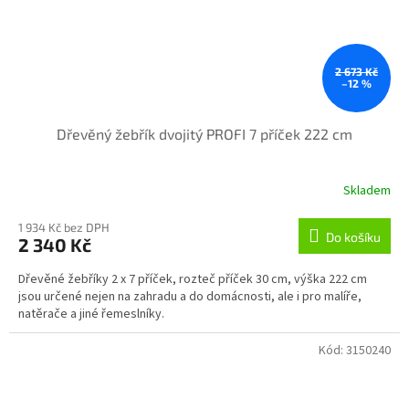
2 673 Kč
–12 %
Dřevěný žebřík dvojitý PROFI 7 příček 222 cm
Skladem
1 934 Kč bez DPH
Do košíku
2 340 Kč
Dřevěné žebříky 2 x 7 příček, rozteč příček 30 cm, výška 222 cm
jsou určené nejen na zahradu a do domácnosti, ale i pro malíře,
natěrače a jiné řemeslníky.
Kód:
3150240