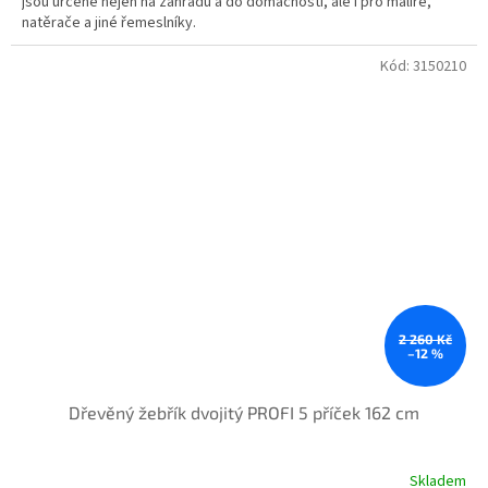
jsou určené nejen na zahradu a do domácnosti, ale i pro malíře,
natěrače a jiné řemeslníky.
Kód:
3150210
2 260 Kč
–12 %
Dřevěný žebřík dvojitý PROFI 5 příček 162 cm
Skladem