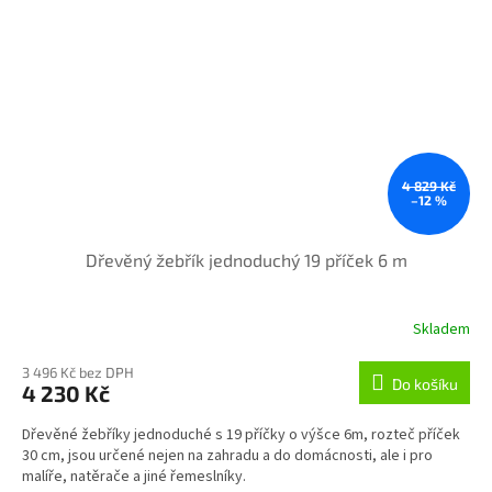
4 829 Kč
–12 %
Dřevěný žebřík jednoduchý 19 příček 6 m
Skladem
3 496 Kč bez DPH
Do košíku
4 230 Kč
Dřevěné žebříky jednoduché s 19 příčky o výšce 6m, rozteč příček
30 cm, jsou určené nejen na zahradu a do domácnosti, ale i pro
malíře, natěrače a jiné řemeslníky.