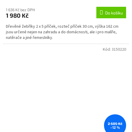
1 636 Kč bez DPH
Do košíku
1 980 Kč
Dřevěné žebříky 2 x 5 příček, rozteč příček 30 cm, výška 162 cm
jsou určené nejen na zahradu a do domácnosti, ale i pro malíře,
natěrače a jiné řemeslníky.
Kód:
3150220
2 505 Kč
–12 %