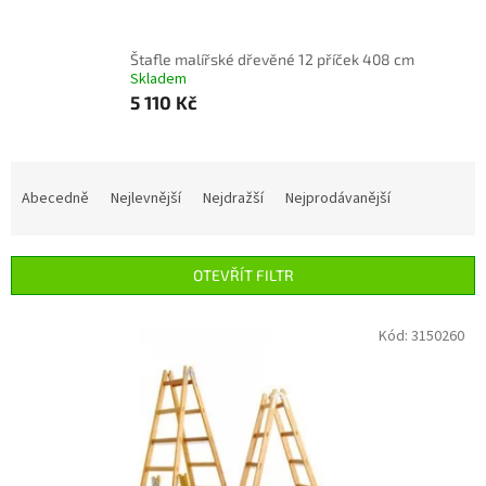
Štafle malířské dřevěné 12 příček 408 cm
Skladem
5 110 Kč
Ř
a
Abecedně
Nejlevnější
Nejdražší
Nejprodávanější
z
e
n
OTEVŘÍT FILTR
í
p
V
Kód:
3150260
r
ý
o
p
d
i
u
s
k
p
t
r
ů