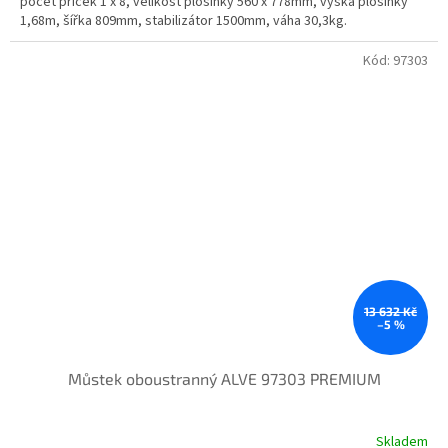
počet příček 1 x 8, velikost plošinky 560 x 778mm, výška plošinky
1,68m, šířka 809mm, stabilizátor 1500mm, váha 30,3kg.
Kód:
97303
13 632 Kč
–5 %
Můstek oboustranný ALVE 97303 PREMIUM
Skladem