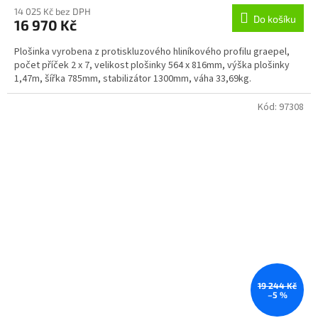
14 025 Kč bez DPH
Do košíku
16 970 Kč
Plošinka vyrobena z protiskluzového hliníkového profilu graepel,
počet příček 2 x 7, velikost plošinky 564 x 816mm, výška plošinky
1,47m, šířka 785mm, stabilizátor 1300mm, váha 33,69kg.
Kód:
97308
19 244 Kč
–5 %