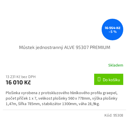
16 954 Kč
–5 %
Můstek jednostranný ALVE 95307 PREMIUM
Skladem
13 231 Kč bez DPH
Do košíku
16 010 Kč
Plošinka vyrobena z protiskluzového hliníkového profilu graepel,
počet příček 1 x 7, velikost plošinky 560 x 778mm, výška plošinky
1,47m, šířka 785mm, stabilizátor 1300mm, váha 28,9kg.
Kód:
95308