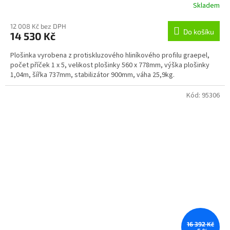
Skladem
12 008 Kč bez DPH
Do košíku
14 530 Kč
Plošinka vyrobena z protiskluzového hliníkového profilu graepel,
počet příček 1 x 5, velikost plošinky 560 x 778mm, výška plošinky
1,04m, šířka 737mm, stabilizátor 900mm, váha 25,9kg.
Kód:
95306
16 392 Kč