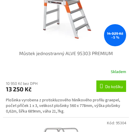
o
d
u
k
t
ů
14 029 Kč
–5 %
Můstek jednostranný ALVE 95303 PREMIUM
Skladem
10 950 Kč bez DPH
Do košíku
13 250 Kč
Plošinka vyrobena z protiskluzového hliníkového profilu graepel,
počet příček 1 x 3, velikost plošinky 560 x 778mm, výška plošinky
0,62m, šířka 689mm, váha 21,7kg.
Kód:
95304