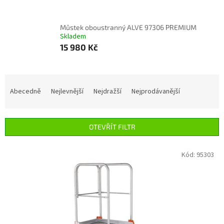
Můstek oboustranný ALVE 97306 PREMIUM
Skladem
15 980 Kč
Ř
a
Abecedně
Nejlevnější
Nejdražší
Nejprodávanější
z
e
n
OTEVŘÍT FILTR
í
p
V
Kód:
95303
r
ý
o
p
d
i
u
s
k
p
t
r
ů