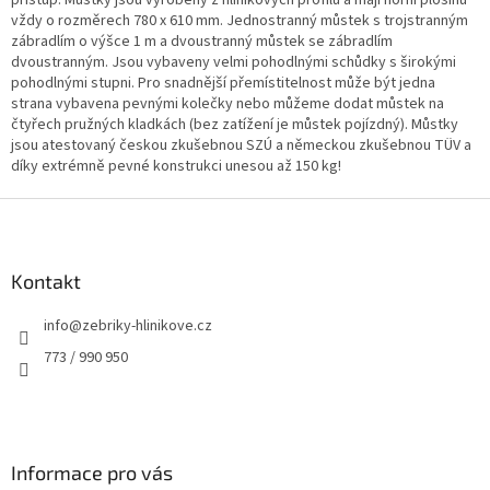
přístup. Můstky jsou vyrobeny z hliníkových profilů a mají horní plošinu
v
vždy o rozměrech 780 x 610 mm. Jednostranný můstek s trojstranným
k
zábradlím o výšce 1 m a dvoustranný můstek se zábradlím
y
dvoustranným. Jsou vybaveny velmi pohodlnými schůdky s širokými
v
pohodlnými stupni. Pro snadnější přemístitelnost může být jedna
ý
strana vybavena pevnými kolečky nebo můžeme dodat můstek na
p
čtyřech pružných kladkách (bez zatížení je můstek pojízdný). Můstky
i
jsou atestovaný českou zkušebnou SZÚ a německou zkušebnou TÜV a
s
díky extrémně pevné konstrukci unesou až 150 kg!
u
Z
á
p
a
Kontakt
t
info
@
zebriky-hlinikove.cz
í
773 / 990 950
Informace pro vás