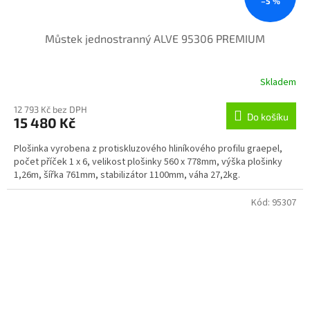
–5 %
Můstek jednostranný ALVE 95306 PREMIUM
Skladem
12 793 Kč bez DPH
Do košíku
15 480 Kč
Plošinka vyrobena z protiskluzového hliníkového profilu graepel,
počet příček 1 x 6, velikost plošinky 560 x 778mm, výška plošinky
1,26m, šířka 761mm, stabilizátor 1100mm, váha 27,2kg.
Kód:
95307