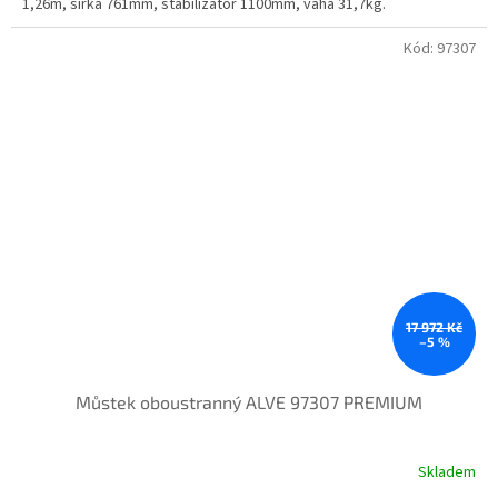
1,26m, šířka 761mm, stabilizátor 1100mm, váha 31,7kg.
Kód:
97307
17 972 Kč
–5 %
Můstek oboustranný ALVE 97307 PREMIUM
Skladem