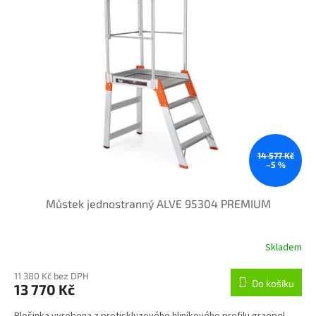
14 577 Kč
–5 %
Můstek jednostranný ALVE 95304 PREMIUM
Skladem
11 380 Kč bez DPH
Do košíku
13 770 Kč
Plošinka vyrobena z protiskluzového hliníkového profilu graepel,