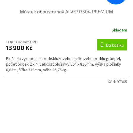
Můstek oboustranný ALVE 97304 PREMIUM
Skladem
11 488 Kč bez DPH
Do košíku
13 900 Kč
Plošinka vyrobena z protiskluzového hliníkového profilu graepel,
počet příček 2 x 4, velikost plošinky 564 x 816mm, výška plošinky
0,83m, šířka 713mm, váha 26,75kg.
Kód:
97305