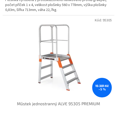
počet příček 1 x 4, velikost plošinky 560 x 778mm, výška plošinky
0,83m, šířka 713mm, váha 22,7kg.
Kód:
95305
15 381 Kč
–5 %
Můstek jednostranný ALVE 95305 PREMIUM