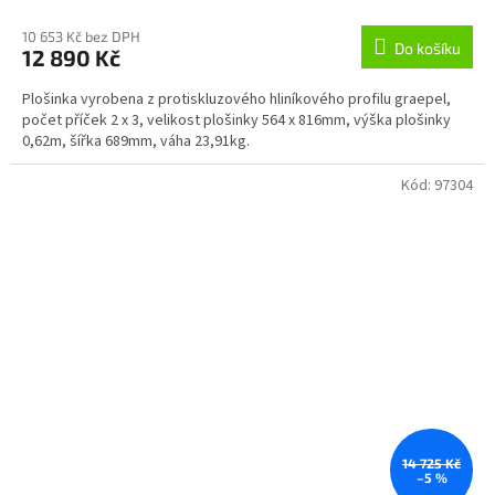
10 653 Kč bez DPH
Do košíku
12 890 Kč
Plošinka vyrobena z protiskluzového hliníkového profilu graepel,
počet příček 2 x 3, velikost plošinky 564 x 816mm, výška plošinky
0,62m, šířka 689mm, váha 23,91kg.
Kód:
97304
14 725 Kč
–5 %