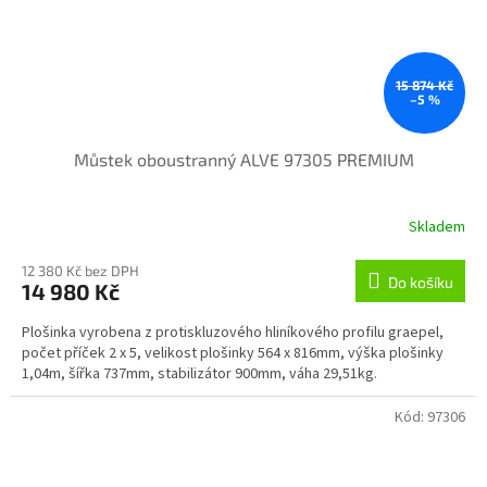
15 874 Kč
–5 %
Můstek oboustranný ALVE 97305 PREMIUM
Skladem
12 380 Kč bez DPH
Do košíku
14 980 Kč
Plošinka vyrobena z protiskluzového hliníkového profilu graepel,
počet příček 2 x 5, velikost plošinky 564 x 816mm, výška plošinky
1,04m, šířka 737mm, stabilizátor 900mm, váha 29,51kg.
Kód:
97306