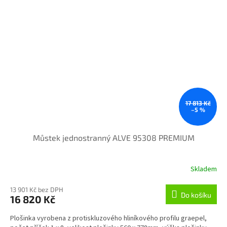
17 813 Kč
–5 %
Můstek jednostranný ALVE 95308 PREMIUM
Skladem
13 901 Kč bez DPH
Do košíku
16 820 Kč
Plošinka vyrobena z protiskluzového hliníkového profilu graepel,