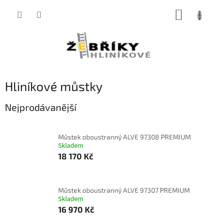
Přejít
NÁKUP
na
obsah
KOŠÍK
Hliníkové můstky
Nejprodávanější
Můstek oboustranný ALVE 97308 PREMIUM
Skladem
18 170 Kč
Můstek oboustranný ALVE 97307 PREMIUM
Skladem
16 970 Kč