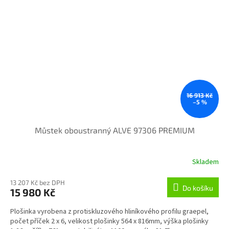
16 913 Kč
–5 %
Můstek oboustranný ALVE 97306 PREMIUM
Skladem
13 207 Kč bez DPH
Do košíku
15 980 Kč
Plošinka vyrobena z protiskluzového hliníkového profilu graepel,
počet příček 2 x 6, velikost plošinky 564 x 816mm, výška plošinky