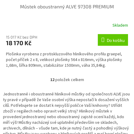
Můstek oboustranný ALVE 97308 PREMIUM
Skladem
15 017 Kč bez DPH
Do košíku
18 170 Kč
Plošinka vyrobena z protiskluzového hliníkového profilu graepel,
počet příček 2 x 8, velikost plošinky 564 x 816mm, výška plošinky
1,68m, šířka 809mm, stabilizátor 1500mm, váha 35,84kg.
12
položek celkem
O
v
l
Jednostranné i oboustranné hliníkové můstky od společnosti ALVE jsou
á
ty pravé v případě že Vaše osobní výška nepostačí k dosažení vyšších
d
cílů. Potřebujete se dostat k nejvyšší poličce Vaší knihovny? Utřídit
a
zboží v regálech nebo opravit velký stroj? Hliníkový můstek v
c
provedení jednostranný nebo oboustranný zajisté ocení každý, kdo
í
míří výš! Můstky nacházejí své uplatnění především ve skladech,
p
archivech, dílnách – všude tam, kde je nutný častý a pohodlný výškový
r