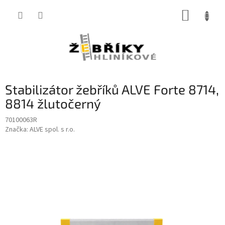
Přejít
NÁKUP
na
obsah
KOŠÍK
Stabilizátor žebříků ALVE Forte 8714,
8814 žlutočerný
70100063R
Značka:
ALVE spol. s r.o.