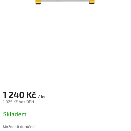
1 240 Kč
/ ks
1 025 Kč bez DPH
Měrná
Skladem
cena:
Možnosti doručení