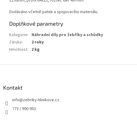
1150mm, profil 64x25, rozteč děr 467mm.
Dodáváno včetně patek a spojovacího materiálu.
Doplňkové parametry
Kategorie
:
Náhradní díly pro žebříky a schůdky
Záruka
:
2 roky
Hmotnost
:
2 kg
Z
á
p
a
Kontakt
t
info
@
zebriky-hlinikove.cz
í
773 / 990 950