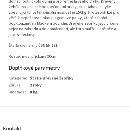
domácnosti, okolo domu a pro řemesla všeho druhu. Dřevěný
žebřík má klasické bezpečnostní prvky jako stahovací tyče
zpevňující tuhost maximálni nosnost je 150kg. Pro žebřík lze pro
větší bezpečnost dokoupit gumové patky, které zabrání
podklouznutí na hladkém povrchu. Dřevěné žebříky jsou určené
nejen na zahradu a do domácnosti, ale i pro malíře, natěrače a
jiné řemeslníky.
Štafle dle normy ČSN EN 131.
Rozteč mezi příčkami 30cm
Doplňkové parametry
Kategorie
:
Štafle dřevěné žebříky
Záruka
:
2 roky
Hmotnost
:
8 kg
Z
á
p
a
Kontakt