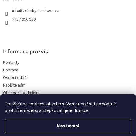
t
info
@
zebriky-hlinikove.cz
í
773 / 990 950
Informace pro vás
Kontakty
Doprava
Osobní odběr
Napište nám
Obchodní podmínky
Podmínky ochrany osobních údajů
Používáme cookies, abychom Vám umožnili pohodlné
prohlížení webu a zlepšovali jeho funkce.
Nastavení
Vytvořil Shoptet