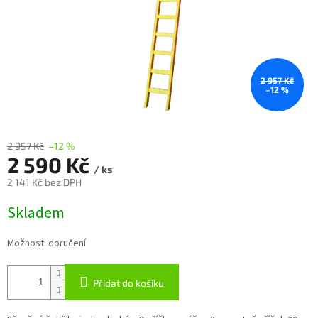
2 957 Kč
–12 %
2 957 Kč
–12 %
2 590 Kč
/ ks
2 141 Kč bez DPH
Měrná
Skladem
cena:
Možnosti doručení
Přidat do košíku