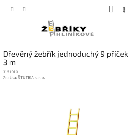
Přejít
NÁKUP
na
obsah
KOŠÍK
Dřevěný žebřík jednoduchý 9 příček
3 m
3151010
Značka:
ŠTUTIKA s. r. o.