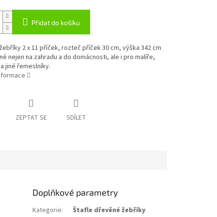
Přidat do košíku
ebříky 2 x 11 příček, rozteč příček 30 cm, výška 342 cm
né nejen na zahradu a do domácnosti, ale i pro malíře,
a jiné řemeslníky.
informace
ZEPTAT SE
SDÍLET
Doplňkové parametry
Kategorie
:
Štafle dřevěné žebříky