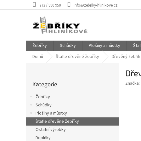
Přejít
773 / 990 950
info@zebriky-hlinikove.cz
na
obsah
Žebříky
Schůdky
Plošiny a můstky
Šta
Domů
Štafle dřevěné žebříky
Dřevěný žebřík 
P
Dřev
o
Přeskočit
s
Značka:
Kategorie
kategorie
t
r
Žebříky
a
Schůdky
n
Plošiny a můstky
n
í
Štafle dřevěné žebříky
p
Ostatní výrobky
a
Doplňky