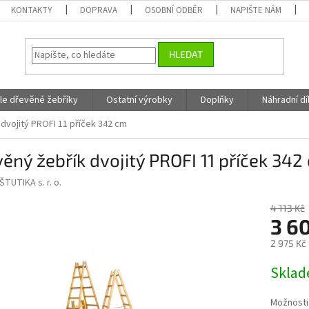
KONTAKTY
DOPRAVA
OSOBNÍ ODBĚR
NAPIŠTE NÁM
HLEDAT
fle dřevěné žebříky
Ostatní výrobky
Doplňky
Náhradní dí
dvojitý PROFI 11 příček 342 cm
ěný žebřík dvojitý PROFI 11 příček 342
ŠTUTIKA s. r. o.
4 113 Kč
3 6
2 975 Kč
Měrná
Skla
cena:
Možnosti