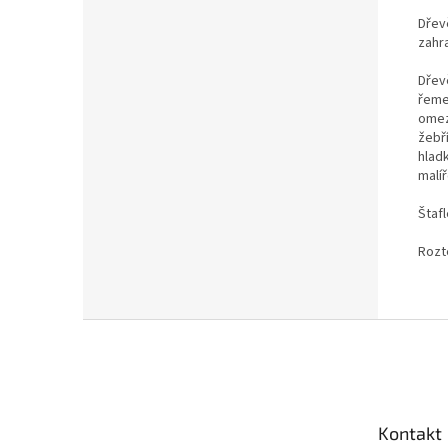
Dřev
zahra
Dřev
řeme
omez
žebř
hlad
malíř
Štaf
Rozt
Z
á
p
a
t
Kontakt
í