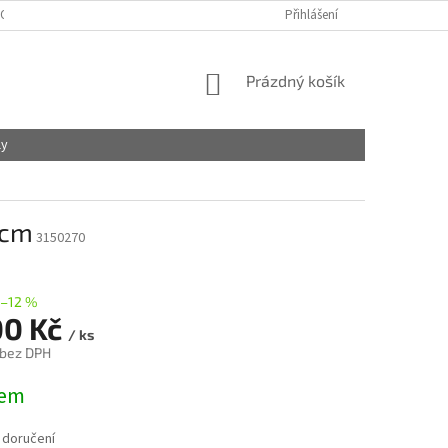
OBCHODNÍ PODMÍNKY
PODMÍNKY OCHRANY OSOBNÍCH ÚDAJŮ
Přihlášení
NÁKUPNÍ
Prázdný košík
KOŠÍK
ly
 cm
3150270
–12 %
00 Kč
/ ks
 bez DPH
dem
 doručení