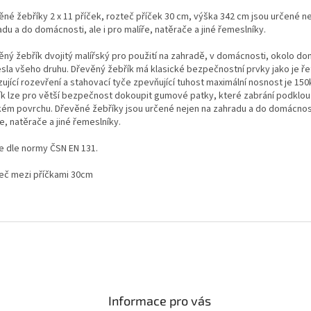
ěné žebříky 2 x 11 příček, rozteč příček 30 cm, výška 342 cm jsou určené n
du a do domácnosti, ale i pro malíře, natěrače a jiné řemeslníky.
ěný žebřík dvojitý malířský pro použití na zahradě, v domácnosti, okolo do
sla všeho druhu. Dřevěný žebřík má klasické bezpečnostní prvky jako je ře
ující rozevření a stahovací tyče zpevňující tuhost maximální nosnost je 150
ík lze pro větší bezpečnost dokoupit gumové patky, které zabrání podklou
kém povrchu. Dřevěné žebříky jsou určené nejen na zahradu a do domácnosti
e, natěrače a jiné řemeslníky.
le dle normy ČSN EN 131.
eč mezi příčkami 30cm
Informace pro vás