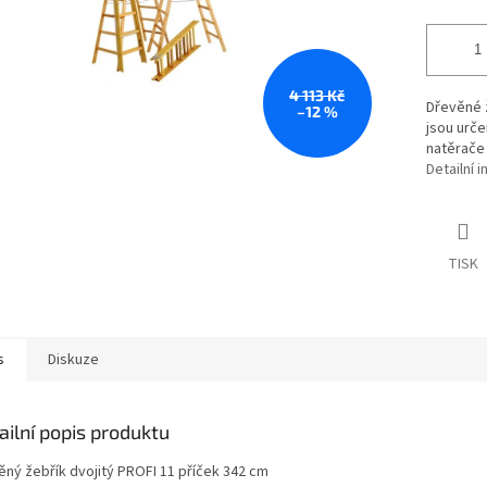
4 113 Kč
Dřevěné ž
–12 %
jsou urče
natěrače 
Detailní 
TISK
s
Diskuze
ailní popis produktu
ěný žebřík dvojitý PROFI 11 příček 342 cm