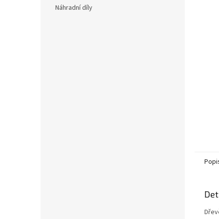
n
Náhradní díly
e
l
Popi
Det
Dřev