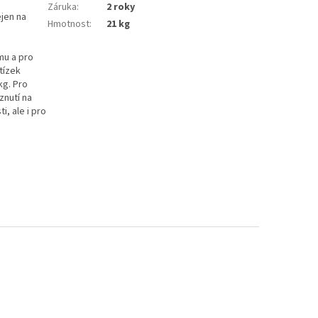
Záruka
:
2 roky
ejen na
Hmotnost
:
21 kg
mu a pro
tízek
kg. Pro
znutí na
, ale i pro