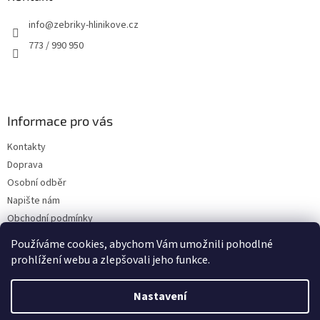
t
info
@
zebriky-hlinikove.cz
í
773 / 990 950
Informace pro vás
Kontakty
Doprava
Osobní odběr
Napište nám
Obchodní podmínky
Podmínky ochrany osobních údajů
Používáme cookies, abychom Vám umožnili pohodlné
prohlížení webu a zlepšovali jeho funkce.
Nastavení
Vytvořil Shoptet