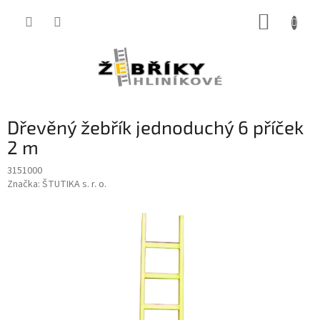
Přejít
NÁKUP
na
obsah
KOŠÍK
Dřevěný žebřík jednoduchý 6 příček
2 m
3151000
Značka:
ŠTUTIKA s. r. o.