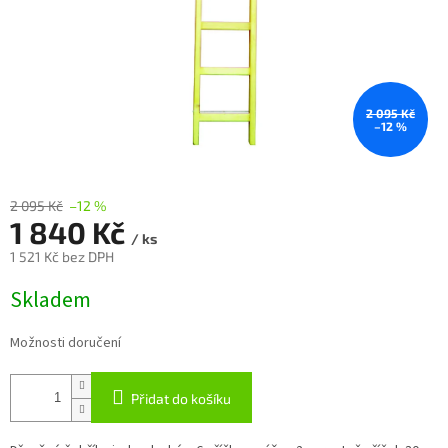
2 095 Kč
–12 %
2 095 Kč
–12 %
1 840 Kč
/ ks
1 521 Kč bez DPH
Měrná
Skladem
cena:
Možnosti doručení
Přidat do košíku