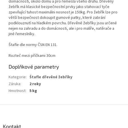
domácnosti, okolo domu a pro řemesla všeho druhu. Dřevěný
žebřík má klasické bezpečnostní prvky jako stahovací tyče
zpevňující tuhost maximálni nosnost je 150kg. Pro žebřík lze pro
větší bezpečnost dokoupit gumové patky, které zabrání
podklouznutí na hladkém povrchu. Dřevěné žebříky jsou určené
nejen na zahradu a do domácnosti, ale i pro malíře, natěrače a
jiné řemeslníky.
Štafle dle normy ČSN EN 131.
Rozteč mezi příčkami 30cm
Doplňkové parametry
Kategorie
:
Štafle dřevěné žebříky
Záruka
:
2 roky
Hmotnost
:
5 kg
Z
á
p
a
Kontakt