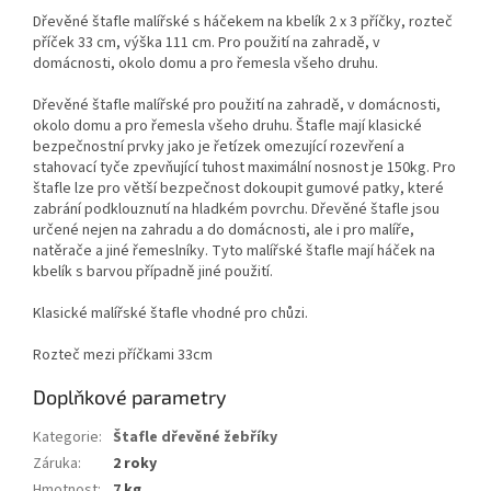
Dřevěné štafle malířské s háčekem na kbelík 2 x 3 příčky, rozteč
příček 33 cm, výška 111 cm. Pro použití na zahradě, v
domácnosti, okolo domu a pro řemesla všeho druhu.
Dřevěné štafle malířské pro použití na zahradě, v domácnosti,
okolo domu a pro řemesla všeho druhu. Štafle mají klasické
bezpečnostní prvky jako je řetízek omezující rozevření a
stahovací tyče zpevňující tuhost maximální nosnost je 150kg. Pro
štafle lze pro větší bezpečnost dokoupit gumové patky, které
zabrání podklouznutí na hladkém povrchu. Dřevěné štafle jsou
určené nejen na zahradu a do domácnosti, ale i pro malíře,
natěrače a jiné řemeslníky. Tyto malířské štafle mají háček na
kbelík s barvou případně jiné použití.
Klasické malířské štafle vhodné pro chůzi.
Rozteč mezi příčkami 33cm
Doplňkové parametry
Kategorie
:
Štafle dřevěné žebříky
Záruka
:
2 roky
Hmotnost
:
7 kg