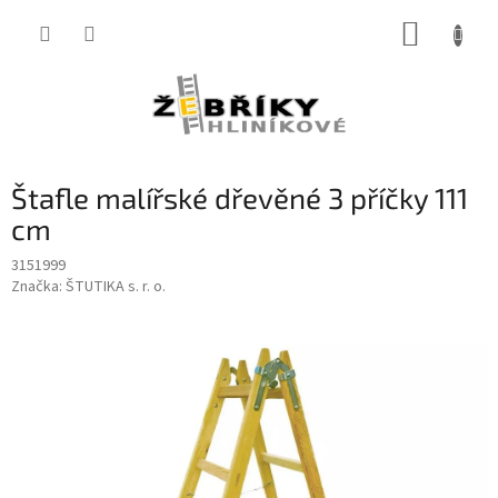
Přejít
NÁKUP
na
obsah
KOŠÍK
Štafle malířské dřevěné 3 příčky 111
cm
3151999
Značka:
ŠTUTIKA s. r. o.