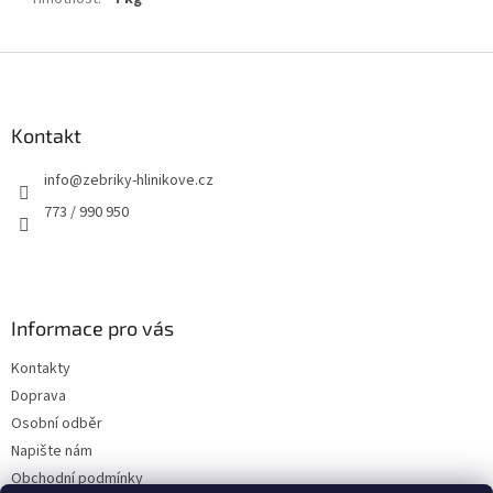
Z
á
p
a
Kontakt
t
info
@
zebriky-hlinikove.cz
í
773 / 990 950
Informace pro vás
Kontakty
Doprava
Osobní odběr
Napište nám
Obchodní podmínky