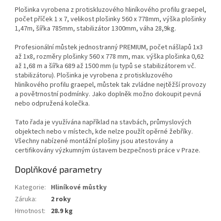
Plošinka vyrobena z protiskluzového hliníkového profilu graepel,
počet příček 1 x 7, velikost plošinky 560 x 778mm, výška plošinky
1,47m, šířka 785mm, stabilizátor 1300mm, váha 28,9kg.
Profesionální můstek jednostranný PREMIUM, počet nášlapů 1x3
až 1x8, rozměry plošinky 560 x 778 mm, max. výška plošinka 0,62
až 1,68 m a šířka 689 až 1500 mm (u typů se stabilizátorem vč.
stabilizátoru). Plošinka je vyrobena z protiskluzového
hliníkového profilu graepel, můstek tak zvládne nejtěžší provozy
a povětrnostní podmínky. Jako doplněk možno dokoupit pevná
nebo odpružená kolečka.
Tato řada je využívána například na stavbách, průmyslových
objektech nebo v místech, kde nelze použít opěrné žebříky.
Všechny nabízené montážní plošiny jsou atestovány a
certifikovány výzkumným ústavem bezpečnosti práce v Praze.
Doplňkové parametry
Kategorie
:
Hliníkové můstky
Záruka
:
2 roky
Hmotnost
:
28.9 kg