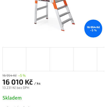
16 954 Kč
–5 %
16 954 Kč
–5 %
16 010 Kč
/ ks
13 231 Kč bez DPH
Měrná
Skladem
cena: