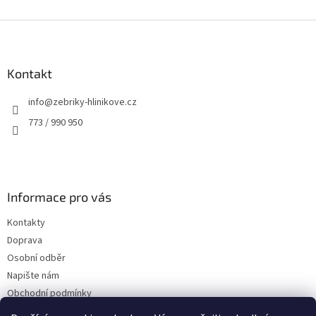
Z
á
p
a
Kontakt
t
info
@
zebriky-hlinikove.cz
í
773 / 990 950
Informace pro vás
Kontakty
Doprava
Osobní odběr
Napište nám
Obchodní podmínky
Podmínky ochrany osobních údajů