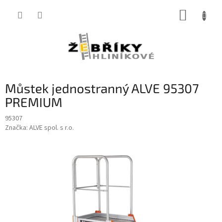
Přejít
NÁKUP
na
obsah
KOŠÍK
Můstek jednostranný ALVE 95307
PREMIUM
95307
Značka:
ALVE spol. s r.o.