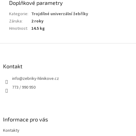
Doplňkové parametry
Kategorie
:
Trojdílné univerzální žebříky
Záruka
:
2 roky
Hmotnost
:
14.5 kg
Z
á
p
a
Kontakt
t
info
@
zebriky-hlinikove.cz
í
773 / 990 950
Informace pro vás
Kontakty