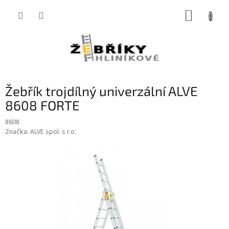
Přejít
NÁKUP
na
obsah
KOŠÍK
Žebřík trojdílný univerzální ALVE
8608 FORTE
8608
Značka:
ALVE spol. s r.o.