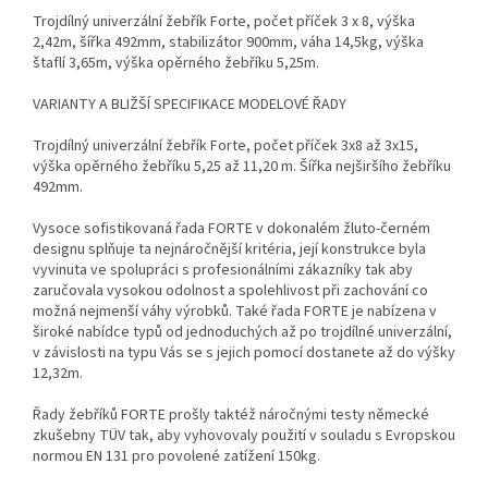
Trojdílný univerzální žebřík Forte, počet příček 3 x 8, výška
2,42m, šířka 492mm, stabilizátor 900mm, váha 14,5kg, výška
štaflí 3,65m, výška opěrného žebříku 5,25m.
VARIANTY A BLIŽŠÍ SPECIFIKACE MODELOVÉ ŘADY
Trojdílný univerzální žebřík Forte, počet příček 3x8 až 3x15,
výška opěrného žebříku 5,25 až 11,20 m. Šířka nejširšího žebříku
492mm.
Vysoce sofistikovaná řada FORTE v dokonalém žluto-černém
designu splňuje ta nejnáročnější kritéria, její konstrukce byla
vyvinuta ve spolupráci s profesionálními zákazníky tak aby
zaručovala vysokou odolnost a spolehlivost při zachování co
možná nejmenší váhy výrobků. Také řada FORTE je nabízena v
široké nabídce typů od jednoduchých až po trojdílné univerzální,
v závislosti na typu Vás se s jejich pomocí dostanete až do výšky
12,32m.
Řady žebříků FORTE prošly taktéž náročnými testy německé
zkušebny TÜV tak, aby vyhovovaly použití v souladu s Evropskou
normou EN 131 pro povolené zatížení 150kg.