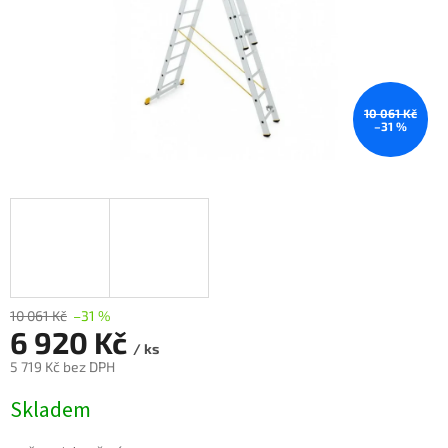
10 061 Kč
–31 %
10 061 Kč
–31 %
6 920 Kč
/ ks
5 719 Kč bez DPH
Měrná
Skladem
cena: