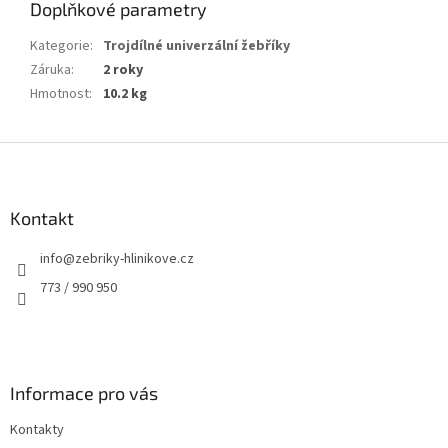
Doplňkové parametry
Kategorie
:
Trojdílné univerzální žebříky
Záruka
:
2 roky
Hmotnost
:
10.2 kg
Z
á
p
a
Kontakt
t
info
@
zebriky-hlinikove.cz
í
773 / 990 950
Informace pro vás
Kontakty