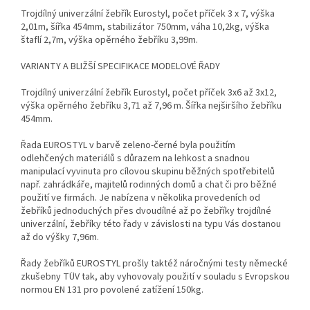
Trojdílný univerzální žebřík Eurostyl, počet příček 3 x 7, výška
2,01m, šířka 454mm, stabilizátor 750mm, váha 10,2kg, výška
štaflí 2,7m, výška opěrného žebříku 3,99m.
VARIANTY A BLIŽŠÍ SPECIFIKACE MODELOVÉ ŘADY
Trojdílný univerzální žebřík Eurostyl, počet příček 3x6 až 3x12,
výška opěrného žebříku 3,71 až 7,96 m. Šířka nejširšího žebříku
454mm.
Řada EUROSTYL v barvě zeleno-černé byla použitím
odlehčených materiálů s důrazem na lehkost a snadnou
manipulací vyvinuta pro cílovou skupinu běžných spotřebitelů
např. zahrádkáře, majitelů rodinných domů a chat či pro běžné
použití ve firmách. Je nabízena v několika provedeních od
žebříků jednoduchých přes dvoudílné až po žebříky trojdílné
univerzální, žebříky této řady v závislosti na typu Vás dostanou
až do výšky 7,96m.
Řady žebříků EUROSTYL prošly taktéž náročnými testy německé
zkušebny TÜV tak, aby vyhovovaly použití v souladu s Evropskou
normou EN 131 pro povolené zatížení 150kg.