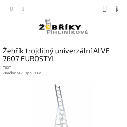
Přejít
NÁKUP
na
obsah
KOŠÍK
Žebřík trojdílný univerzální ALVE
7607 EUROSTYL
7607
Značka:
ALVE spol. s r.o.