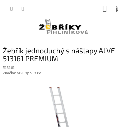
Přejít
NÁKUP
na
obsah
KOŠÍK
Žebřík jednoduchý s nášlapy ALVE
513161 PREMIUM
513161
Značka:
ALVE spol. s r.o.