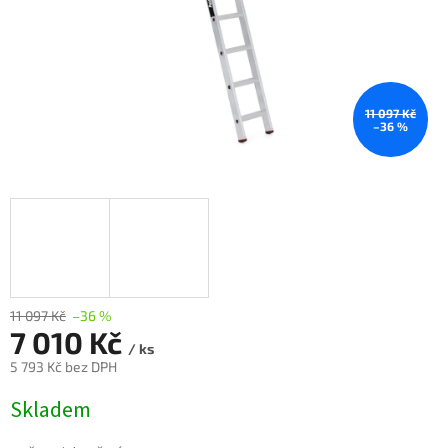
11 097 Kč
–36 %
11 097 Kč
–36 %
7 010 Kč
/ ks
5 793 Kč bez DPH
Měrná
Skladem
cena: