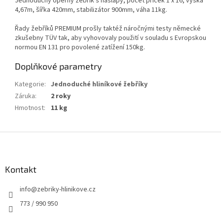
Jednoduchý opěrný žebřík s nášlapy, počet příček 1 x 16, výška
4,67m, šířka 420mm, stabilizátor 900mm, váha 11kg.
Řady žebříků PREMIUM prošly taktéž náročnými testy německé
zkušebny TÜV tak, aby vyhovovaly použití v souladu s Evropskou
normou EN 131 pro povolené zatížení 150kg.
Doplňkové parametry
Kategorie
:
Jednoduché hliníkové žebříky
Záruka
:
2 roky
Hmotnost
:
11 kg
Z
á
p
a
Kontakt
t
info
@
zebriky-hlinikove.cz
í
773 / 990 950