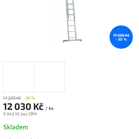
17 229 Kč
–30 %
17 229 Kč
–30 %
12 030 Kč
/ ks
9 942 Kč bez DPH
Měrná
Skladem
cena: