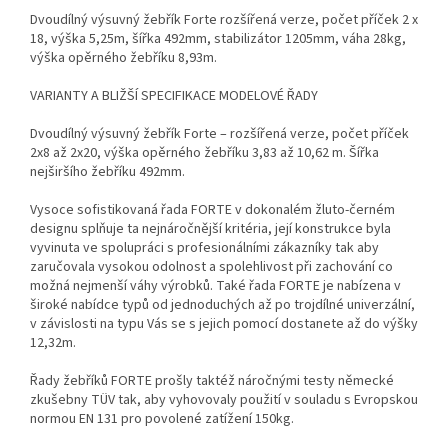
Dvoudílný výsuvný žebřík Forte rozšířená verze, počet příček 2 x
18, výška 5,25m, šířka 492mm, stabilizátor 1205mm, váha 28kg,
výška opěrného žebříku 8,93m.
VARIANTY A BLIŽŠÍ SPECIFIKACE MODELOVÉ ŘADY
Dvoudílný výsuvný žebřík Forte – rozšířená verze, počet příček
2x8 až 2x20, výška opěrného žebříku 3,83 až 10,62 m. Šířka
nejširšího žebříku 492mm.
Vysoce sofistikovaná řada FORTE v dokonalém žluto-černém
designu splňuje ta nejnáročnější kritéria, její konstrukce byla
vyvinuta ve spolupráci s profesionálními zákazníky tak aby
zaručovala vysokou odolnost a spolehlivost při zachování co
možná nejmenší váhy výrobků. Také řada FORTE je nabízena v
široké nabídce typů od jednoduchých až po trojdílné univerzální,
v závislosti na typu Vás se s jejich pomocí dostanete až do výšky
12,32m.
Řady žebříků FORTE prošly taktéž náročnými testy německé
zkušebny TÜV tak, aby vyhovovaly použití v souladu s Evropskou
normou EN 131 pro povolené zatížení 150kg.