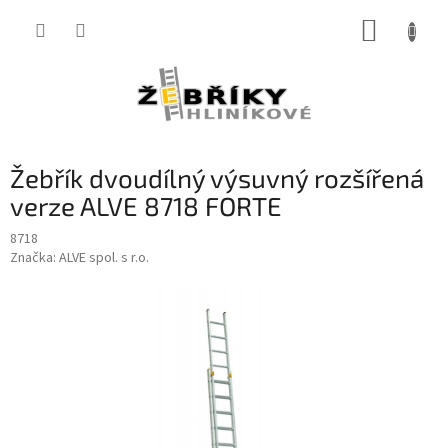
Přejít
NÁKUP
na
obsah
KOŠÍK
Žebřík dvoudílný výsuvný rozšířená
verze ALVE 8718 FORTE
8718
Značka:
ALVE spol. s r.o.