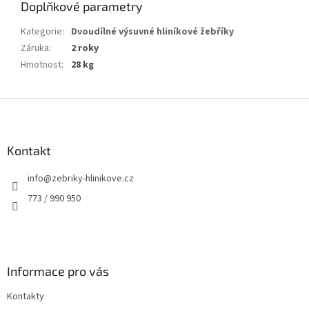
Doplňkové parametry
Kategorie
:
Dvoudílné výsuvné hliníkové žebříky
Záruka
:
2 roky
Hmotnost
:
28 kg
Z
á
p
a
Kontakt
t
info
@
zebriky-hlinikove.cz
í
773 / 990 950
Informace pro vás
Kontakty