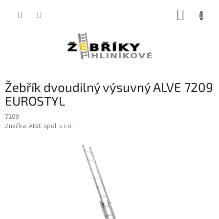
Přejít
NÁKUP
na
obsah
KOŠÍK
Žebřík dvoudilný výsuvný ALVE 7209
EUROSTYL
7209
Značka:
ALVE spol. s r.o.