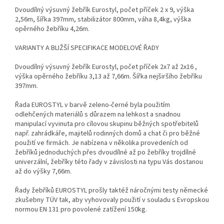
Dvoudílný výsuvný žebřík Eurostyl, počet příček 2 x 9, výška
2,56m, šířka 397mm, stabilizátor 800mm, váha 8,4kg, výška
opěrného žebříku 4,26m.
VARIANTY A BLIŽŠÍ SPECIFIKACE MODELOVÉ ŘADY
Dvoudílný výsuvný žebřík Eurostyl, počet příček 2x7 až 2x16 ,
výška opěrného žebříku 3,13 až 7,66m. Šířka nejširšího žebříku
397mm.
Řada EUROSTYL v barvě zeleno-černé byla použitím
odlehčených materiálů s důrazem na lehkost a snadnou
manipulací vyvinuta pro cílovou skupinu běžných spotřebitelů
např. zahrádkáře, majitelů rodinných domů a chat či pro běžné
použití ve firmách. Je nabízena v několika provedeních od
žebříků jednoduchých přes dvoudílné až po žebříky trojdílné
univerzální, žebříky této řady v závislosti na typu Vás dostanou
až do výšky 7,66m.
Řady žebříků EUROSTYL prošly taktéž náročnými testy německé
zkušebny TÜV tak, aby vyhovovaly použití v souladu s Evropskou
normou EN 131 pro povolené zatížení 150kg.