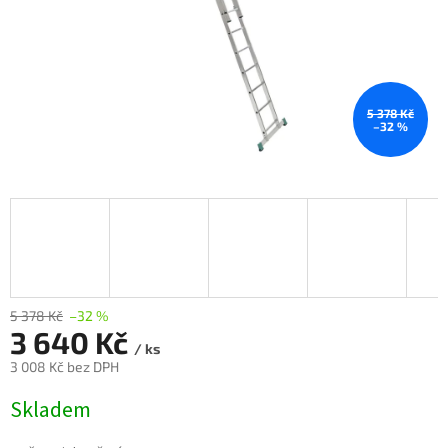
5 378 Kč
–32 %
5 378 Kč
–32 %
3 640 Kč
/ ks
3 008 Kč bez DPH
Měrná
Skladem
cena: