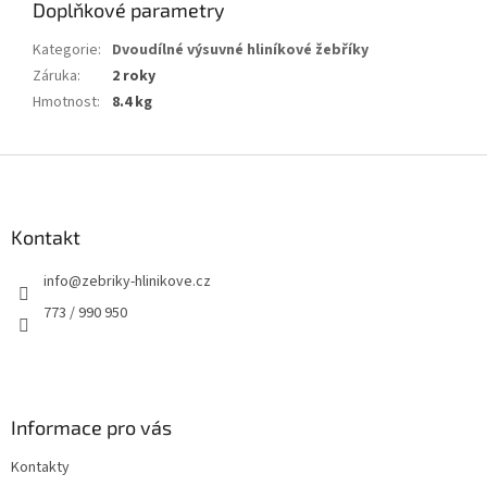
Doplňkové parametry
Kategorie
:
Dvoudílné výsuvné hliníkové žebříky
Záruka
:
2 roky
Hmotnost
:
8.4 kg
Z
á
p
a
Kontakt
t
info
@
zebriky-hlinikove.cz
í
773 / 990 950
Informace pro vás
Kontakty