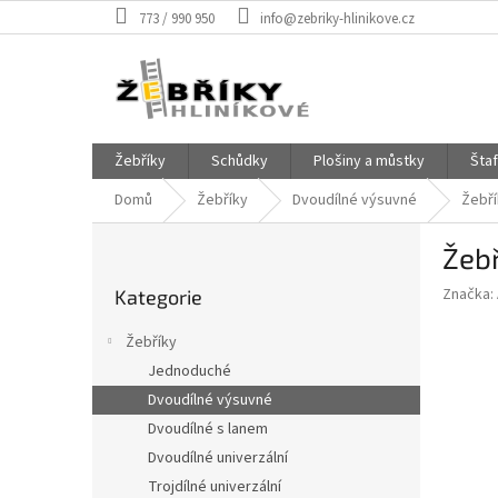
Přejít
773 / 990 950
info@zebriky-hlinikove.cz
na
obsah
Žebříky
Schůdky
Plošiny a můstky
Šta
Domů
Žebříky
Dvoudílné výsuvné
Žebří
P
Žeb
o
Přeskočit
s
Značka:
Kategorie
kategorie
t
r
Žebříky
a
Jednoduché
n
Dvoudílné výsuvné
n
í
Dvoudílné s lanem
p
Dvoudílné univerzální
a
Trojdílné univerzální