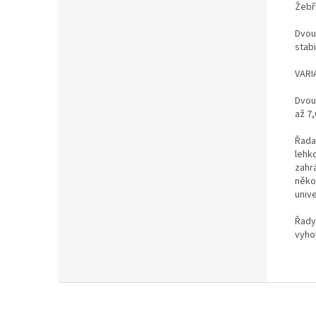
Žebř
Dvou
stab
VARI
Dvou
až 7
Řada
lehk
zahr
něko
unive
Řady
vyho
Z
á