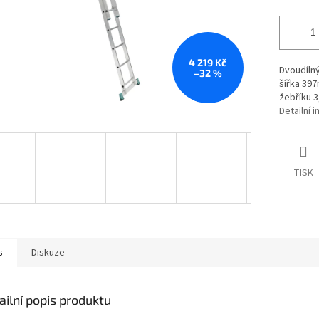
4 219 Kč
Dvoudílný
–32 %
šířka 39
žebříku 3
Detailní 
TISK
s
Diskuze
ailní popis produktu