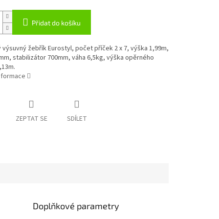
Přidat do košíku
 výsuvný žebřík Eurostyl, počet příček 2 x 7, výška 1,99m,
7mm, stabilizátor 700mm, váha 6,5kg, výška opěrného
,13m.
informace
ZEPTAT SE
SDÍLET
Doplňkové parametry