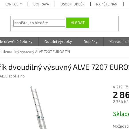
KONTAKTY
DOPRAVA
OSOBNÍ ODBĚR
NAPIŠTE NÁM
HLEDAT
fle dřevěné žebříky
Ostatní výrobky
Doplňky
Náhradní dí
k dvoudilný výsuvný ALVE 7207 EUROSTYL
řík dvoudilný výsuvný ALVE 7207 EUR
ALVE spol. s r.o.
4 219 Kč
2 8
2 364 Kč
Měrná
Skla
cena:
Možnosti