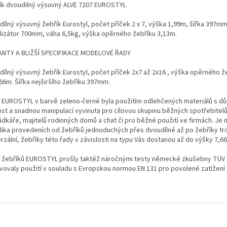
ík dvoudilný výsuvný ALVE 7207 EUROSTYL
dílný výsuvný žebřík Eurostyl, počet příček 2 x 7, výška 1,99m, šířka 397mm
ilizátor 700mm, váha 6,5kg, výška opěrného žebříku 3,13m.
ANTY A BLIŽŠÍ SPECIFIKACE MODELOVÉ ŘADY
dílný výsuvný žebřík Eurostyl, počet příček 2x7 až 2x16 , výška opěrného ž
,66m. Šířka nejširšího žebříku 397mm.
 EUROSTYL v barvě zeleno-černé byla použitím odlehčených materiálů s d
ost a snadnou manipulací vyvinuta pro cílovou skupinu běžných spotřebitelů
ádkáře, majitelů rodinných domů a chat či pro běžné použití ve firmách. Je 
lika provedeních od žebříků jednoduchých přes dvoudílné až po žebříky tro
rzální, žebříky této řady v závislosti na typu Vás dostanou až do výšky 7,6
 žebříků EUROSTYL prošly taktéž náročnými testy německé zkušebny TÜV 
vovaly použití v souladu s Evropskou normou EN 131 pro povolené zatížení