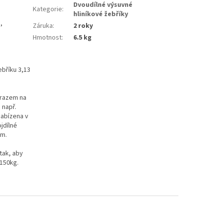
Dvoudílné výsuvné
Kategorie
:
hliníkové žebříky
,
Záruka
:
2 roky
Hmotnost
:
6.5 kg
ebříku 3,13
ůrazem na
 např.
nabízena v
jdílné
6m.
tak, aby
 150kg.