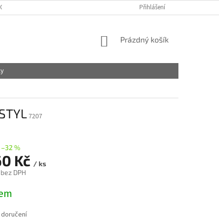
OBCHODNÍ PODMÍNKY
PODMÍNKY OCHRANY OSOBNÍCH ÚDAJŮ
Přihlášení
NÁKUPNÍ
Prázdný košík
KOŠÍK
ly
OSTYL
7207
–32 %
60 Kč
/ ks
 bez DPH
dem
 doručení