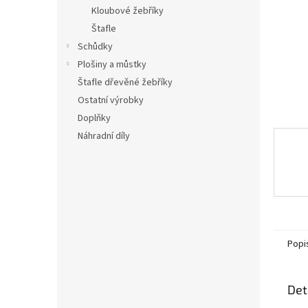
n
Kloubové žebříky
e
Štafle
l
Schůdky
Plošiny a můstky
Štafle dřevěné žebříky
Ostatní výrobky
Doplňky
Náhradní díly
Popi
Det