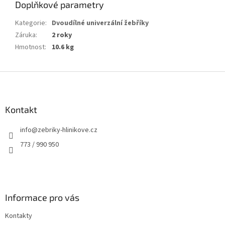
Doplňkové parametry
Kategorie
:
Dvoudílné univerzální žebříky
Záruka
:
2 roky
Hmotnost
:
10.6 kg
Z
á
p
a
Kontakt
t
info
@
zebriky-hlinikove.cz
í
773 / 990 950
Informace pro vás
Kontakty