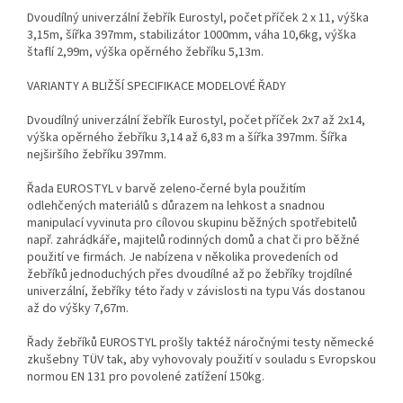
Dvoudílný univerzální žebřík Eurostyl, počet příček 2 x 11, výška
3,15m, šířka 397mm, stabilizátor 1000mm, váha 10,6kg, výška
štaflí 2,99m, výška opěrného žebříku 5,13m.
VARIANTY A BLIŽŠÍ SPECIFIKACE MODELOVÉ ŘADY
Dvoudílný univerzální žebřík Eurostyl, počet příček 2x7 až 2x14,
výška opěrného žebříku 3,14 až 6,83 m a šířka 397mm. Šířka
nejširšího žebříku 397mm.
Řada EUROSTYL v barvě zeleno-černé byla použitím
odlehčených materiálů s důrazem na lehkost a snadnou
manipulací vyvinuta pro cílovou skupinu běžných spotřebitelů
např. zahrádkáře, majitelů rodinných domů a chat či pro běžné
použití ve firmách. Je nabízena v několika provedeních od
žebříků jednoduchých přes dvoudílné až po žebříky trojdílné
univerzální, žebříky této řady v závislosti na typu Vás dostanou
až do výšky 7,67m.
Řady žebříků EUROSTYL prošly taktéž náročnými testy německé
zkušebny TÜV tak, aby vyhovovaly použití v souladu s Evropskou
normou EN 131 pro povolené zatížení 150kg.