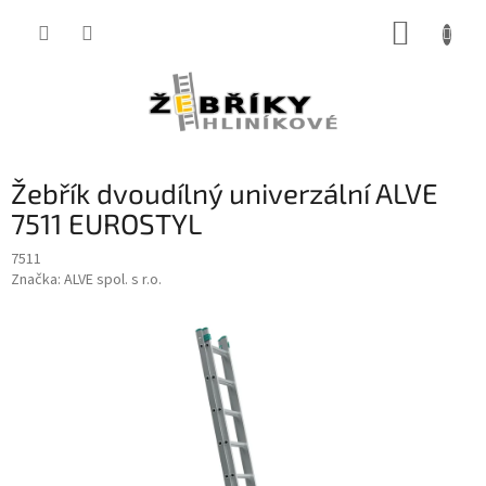
Přejít
NÁKUP
na
obsah
KOŠÍK
Žebřík dvoudílný univerzální ALVE
7511 EUROSTYL
7511
Značka:
ALVE spol. s r.o.