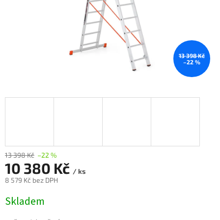
13 398 Kč
–22 %
13 398 Kč
–22 %
10 380 Kč
/ ks
8 579 Kč bez DPH
Měrná
Skladem
cena: