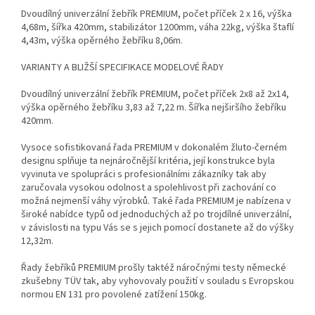
Dvoudílný univerzální žebřík PREMIUM, počet příček 2 x 16, výška
4,68m, šířka 420mm, stabilizátor 1200mm, váha 22kg, výška štaflí
4,43m, výška opěrného žebříku 8,06m.
VARIANTY A BLIŽŠÍ SPECIFIKACE MODELOVÉ ŘADY
Dvoudílný univerzální žebřík PREMIUM, počet příček 2x8 až 2x14,
výška opěrného žebříku 3,83 až 7,22 m. Šířka nejširšího žebříku
420mm.
Vysoce sofistikovaná řada PREMIUM v dokonalém žluto-černém
designu splňuje ta nejnáročnější kritéria, její konstrukce byla
vyvinuta ve spolupráci s profesionálními zákazníky tak aby
zaručovala vysokou odolnost a spolehlivost při zachování co
možná nejmenší váhy výrobků. Také řada PREMIUM je nabízena v
široké nabídce typů od jednoduchých až po trojdílné univerzální,
v závislosti na typu Vás se s jejich pomocí dostanete až do výšky
12,32m.
Řady žebříků PREMIUM prošly taktéž náročnými testy německé
zkušebny TÜV tak, aby vyhovovaly použití v souladu s Evropskou
normou EN 131 pro povolené zatížení 150kg.