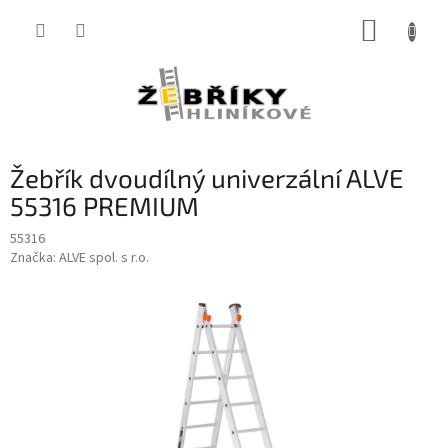
Přejít
NÁKUP
na
obsah
KOŠÍK
Žebřík dvoudílný univerzální ALVE
55316 PREMIUM
55316
Značka:
ALVE spol. s r.o.