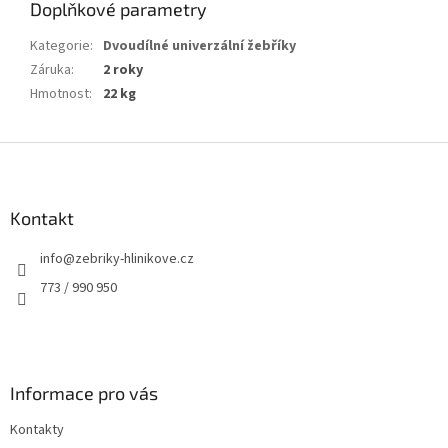
Doplňkové parametry
Kategorie
:
Dvoudílné univerzální žebříky
Záruka
:
2 roky
Hmotnost
:
22 kg
Z
á
p
a
Kontakt
t
info
@
zebriky-hlinikove.cz
í
773 / 990 950
Informace pro vás
Kontakty