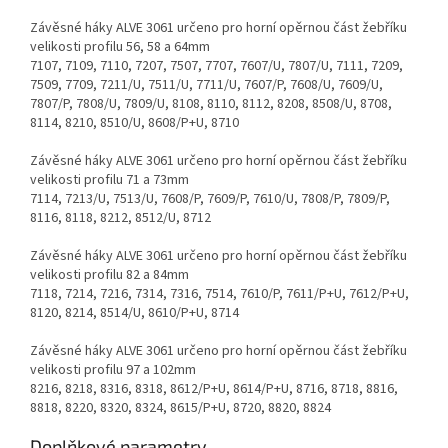
Závěsné háky ALVE 3061 určeno pro horní opěrnou část žebříku
velikosti profilu 56, 58 a 64mm
7107, 7109, 7110, 7207, 7507, 7707, 7607/U, 7807/U, 7111, 7209,
7509, 7709, 7211/U, 7511/U, 7711/U, 7607/P, 7608/U, 7609/U,
7807/P, 7808/U, 7809/U, 8108, 8110, 8112, 8208, 8508/U, 8708,
8114, 8210, 8510/U, 8608/P+U, 8710
Závěsné háky ALVE 3061 určeno pro horní opěrnou část žebříku
velikosti profilu 71 a 73mm
7114, 7213/U, 7513/U, 7608/P, 7609/P, 7610/U, 7808/P, 7809/P,
8116, 8118, 8212, 8512/U, 8712
Závěsné háky ALVE 3061 určeno pro horní opěrnou část žebříku
velikosti profilu 82 a 84mm
7118, 7214, 7216, 7314, 7316, 7514, 7610/P, 7611/P+U, 7612/P+U,
8120, 8214, 8514/U, 8610/P+U, 8714
Závěsné háky ALVE 3061 určeno pro horní opěrnou část žebříku
velikosti profilu 97 a 102mm
8216, 8218, 8316, 8318, 8612/P+U, 8614/P+U, 8716, 8718, 8816,
8818, 8220, 8320, 8324, 8615/P+U, 8720, 8820, 8824
Doplňkové parametry