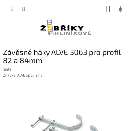
Přejít
NÁKUP
na
obsah
KOŠÍK
Závěsné háky ALVE 3063 pro profil
82 a 84mm
3063
Značka:
ALVE spol. s r.o.