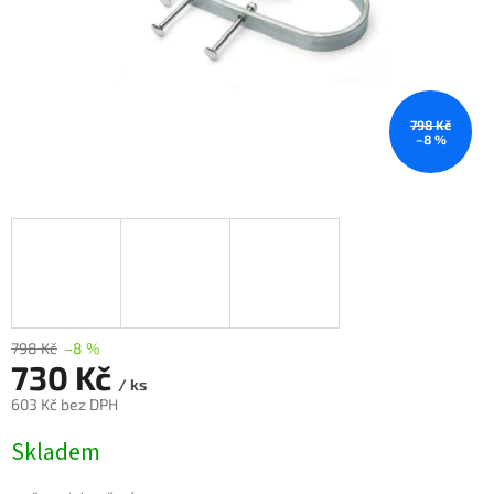
798 Kč
–8 %
798 Kč
–8 %
730 Kč
/ ks
603 Kč bez DPH
Měrná
Skladem
cena: