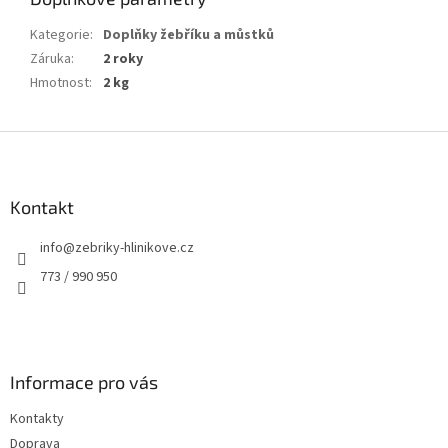
Kategorie
:
Doplňky žebříku a můstků
Záruka
:
2 roky
Hmotnost
:
2 kg
Z
á
p
a
Kontakt
t
info
@
zebriky-hlinikove.cz
í
773 / 990 950
Informace pro vás
Kontakty
Doprava