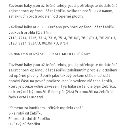
Závěsné háky jsou užitečné tehdy, jestli potřebujete dodatečně
zajistit horní opěrnou část žebříku velikosti profilu 82 a 84mm,
zaháknutím proti oddálení od opěrné plochy.
Závěsné háky ALVE 3061 určeno pro horní opěrnou část žebříku
velikosti profilu 82 a 84mm
7118, 7214, 7216, 7314, 7316, 7514, 7610/P, 7611/P+U, 7612/P+U,
8120, 8214, 8514/U, 8610/P+U, 8714
VARIANTY A BLIŽŠÍ SPECIFIKACE MODELOVÉ ŘADY
Závěsné háky jsou užitečné tehdy, jestli potřebujete dodatečně
zajistit horní opěrnou část žebříku zaháknutím proti ev. oddálení
od opěrné plochy. Žebřík jako takový ovšem stále musí stát
spodní částí na pevné podlaze, není dovoleno nlézt na žebřík,
který je pouze volně zavěšen! Typ háku se liší dle typu žebříku,
na který má být použit. Balení pár (2ks) Pro použití na žebřících
řady Forte i Eurostyl.
Písmeno za lomítkem určitých modelu značí:
S - široký díl žebříku
P - prostřední díl žebříku
U - úzký díl žebříku