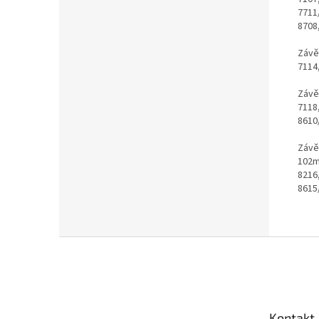
7711/
8708
Závě
7114,
Závě
7118,
8610
Závě
102
8216,
8615
Z
á
p
a
t
Kontakt