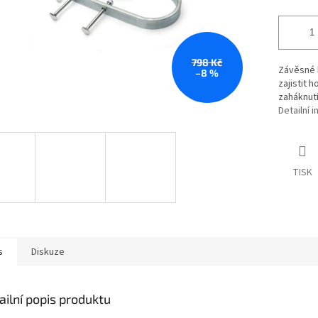
798 Kč
Závěsné h
–8 %
zajistit 
zaháknutí
Detailní 
TISK
s
Diskuze
ailní popis produktu