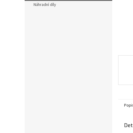
n
Náhradní díly
e
l
Popi
Det