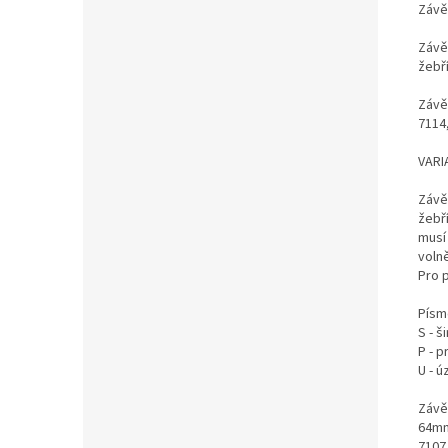
Závě
Závě
žebř
Závě
7114,
VARI
Závě
žebř
musí
volně
Pro p
Písm
S - š
P - p
U - ú
Závěs
64m
7107,