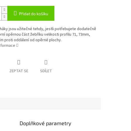
Přidat do košíku
áky jsou užitečné tehdy, jestli potřebujete dodatečně
horní opěrnou část žebříku velikosti profilu 71, 73mm,
m proti oddálení od opěrné plochy.
informace
ZEPTAT SE
SDÍLET
Doplňkové parametry