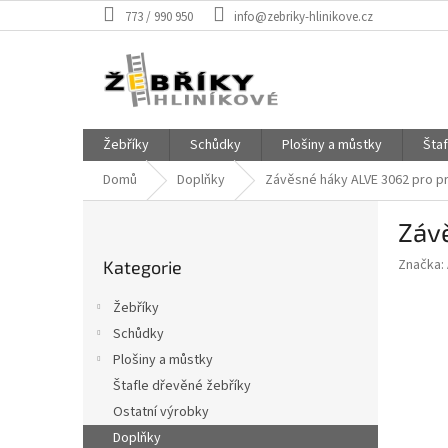
Přejít
773 / 990 950
info@zebriky-hlinikove.cz
na
obsah
Žebříky
Schůdky
Plošiny a můstky
Šta
Domů
Doplňky
Závěsné háky ALVE 3062 pro pr
P
Závě
o
Přeskočit
s
Značka:
Kategorie
kategorie
t
r
Žebříky
a
Schůdky
n
Plošiny a můstky
n
í
Štafle dřevěné žebříky
p
Ostatní výrobky
a
Doplňky