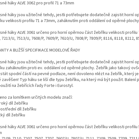
sné háky ALVE 3062 pro profil 71 a 73mm
sné háky jsou užitečné tehdy, jestli potřebujete dodatečně zajistit horní o
íku velikosti profilu 71 a 73mm, zaháknutím proti oddálení od opěrné plochy
sné háky ALVE 3061 určeno pro horní opěrnou část žebříku velikosti profilu
 7213/U, 7513/U, 7608/P, 7609/P, 7610/U, 7808/P, 7809/P, 8116, 8118, 8212, 
ANTY A BLIŽŠÍ SPECIFIKACE MODELOVÉ ŘADY
sné háky jsou užitečné tehdy, jestli potřebujete dodatečně zajistit horní o
íku zaháknutím proti ev. oddálení od opěrné plochy. Žebřík jako takový ovš
 stát spodní částí na pevné podlaze, není dovoleno nlézt na žebřík, který j
 zavěšen! Typ háku se liší dle typu žebříku, na který má být použit. Balení p
oužití na žebřících řady Forte i Eurostyl.
eno za lomítkem určitých modelu značí:
iroký díl žebříku
rostřední díl žebříku
zký díl žebříku
né háky ALVE 3061 určeno pro horní opěrnou část žebříku velikosti profilu 
m
 7109, 7110, 7207, 7507, 7707, 7607/U, 7807/U, 7111, 7209, 7509, 7709, 7211