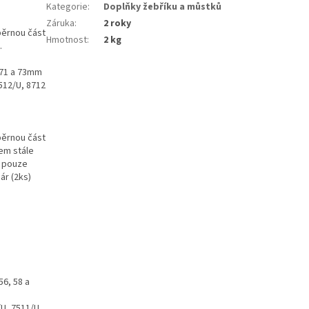
Kategorie
:
Doplňky žebříku a můstků
Záruka
:
2 roky
pěrnou část
Hmotnost
:
2 kg
.
 71 a 73mm
8512/U, 8712
pěrnou část
em stále
e pouze
ár (2ks)
56, 58 a
/U, 7511/U,