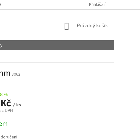
OBCHODNÍ PODMÍNKY
PODMÍNKY OCHRANY OSOBNÍCH ÚDAJŮ
Přihlášení
NÁKUPNÍ
Prázdný košík
KOŠÍK
ly
3mm
3062
–8 %
 Kč
/ ks
ez DPH
dem
 doručení