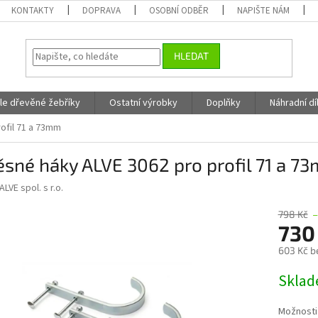
KONTAKTY
DOPRAVA
OSOBNÍ ODBĚR
NAPIŠTE NÁM
HLEDAT
fle dřevěné žebříky
Ostatní výrobky
Doplňky
Náhradní dí
ofil 71 a 73mm
sné háky ALVE 3062 pro profil 71 a 7
ALVE spol. s r.o.
798 Kč
730
603 Kč b
Měrná
Skla
cena:
Možnosti