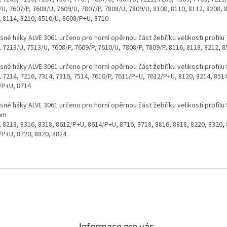
U, 7607/P, 7608/U, 7609/U, 7807/P, 7808/U, 7809/U, 8108, 8110, 8112, 8208, 
, 8114, 8210, 8510/U, 8608/P+U, 8710
sné háky ALVE 3061 určeno pro horní opěrnou část žebříku velikosti profilu
 7213/U, 7513/U, 7608/P, 7609/P, 7610/U, 7808/P, 7809/P, 8116, 8118, 8212, 
sné háky ALVE 3061 určeno pro horní opěrnou část žebříku velikosti profilu
 7214, 7216, 7314, 7316, 7514, 7610/P, 7611/P+U, 7612/P+U, 8120, 8214, 851
/P+U, 8714
sné háky ALVE 3061 určeno pro horní opěrnou část žebříku velikosti profilu 
mm
 8218, 8316, 8318, 8612/P+U, 8614/P+U, 8716, 8718, 8816, 8818, 8220, 8320,
/P+U, 8720, 8820, 8824
Informace pro vás