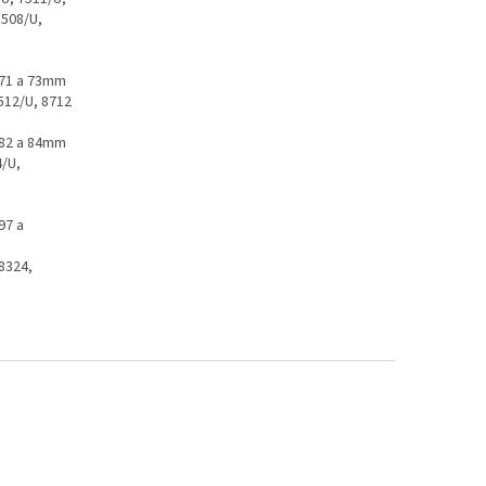
8508/U,
 71 a 73mm
8512/U, 8712
 82 a 84mm
4/U,
97 a
 8324,