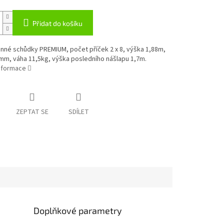
Přidat do košíku
nné schůdky PREMIUM, počet příček 2 x 8, výška 1,88m,
mm, váha 11,5kg, výška posledního nášlapu 1,7m.
informace
ZEPTAT SE
SDÍLET
Doplňkové parametry