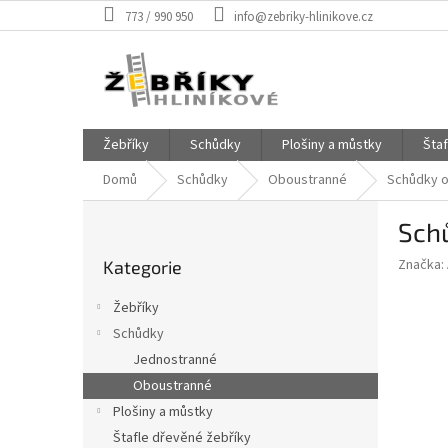
Přejít
773 / 990 950
info@zebriky-hlinikove.cz
na
obsah
Žebříky
Schůdky
Plošiny a můstky
Šta
Domů
Schůdky
Oboustranné
Schůdky o
P
Sch
o
Přeskočit
s
Značka:
Kategorie
kategorie
t
r
Žebříky
a
Schůdky
n
Jednostranné
n
í
Oboustranné
p
Plošiny a můstky
a
Štafle dřevěné žebříky