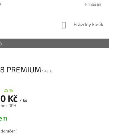
OBCHODNÍ PODMÍNKY
PODMÍNKY OCHRANY OSOBNÍCH ÚDAJŮ
Přihlášení
NÁKUPNÍ
Prázdný košík
KOŠÍK
ly
308 PREMIUM
94308
–25 %
70 Kč
/ ks
 bez DPH
dem
 doručení