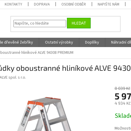
KONTAKTY
DOPRAVA
OSOBNÍ ODBĚR
NAPIŠTE NÁM
HLEDAT
fle dřevěné žebříky
Ostatní výrobky
Doplňky
Náhradní dí
boustranné hliníkové ALVE 94308 PREMIUM
ůdky oboustranné hliníkové ALVE 94
ALVE spol. s r.o.
8 039 Kč
5 9
4 934 Kč
Měrná
Skla
cena:
Možnosti