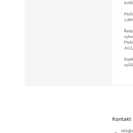
Schů
Ploši
1,88
Řady
vyho
Ploš
2x12,
Dopl
vyšší
Z
á
p
a
t
Kontakt
í
info
@