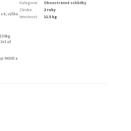
Kategorie
:
Oboustranné schůdky
Záruka
:
2 roky
 x 8, výška
Hmotnost
:
11.5 kg
y
 150kg.
 2x3 až
yp 94305 a