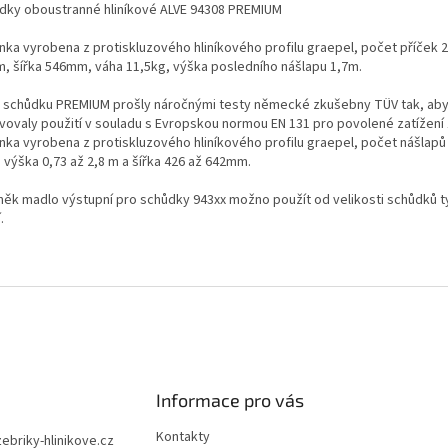
dky oboustranné hliníkové ALVE 94308 PREMIUM
nka vyrobena z protiskluzového hliníkového profilu graepel, počet příček 2
m, šířka 546mm, váha 11,5kg, výška posledního nášlapu 1,7m.
 schůdku PREMIUM prošly náročnými testy německé zkušebny TÜV tak, ab
vovaly použití v souladu s Evropskou normou EN 131 pro povolené zatížení
inka vyrobena z protiskluzového hliníkového profilu graepel, počet nášlapů
 výška 0,73 až 2,8 m a šířka 426 až 642mm.
něk madlo výstupní pro schůdky 943xx možno použít od velikosti schůdků t
.
Informace pro vás
Kontakty
zebriky-hlinikove.cz