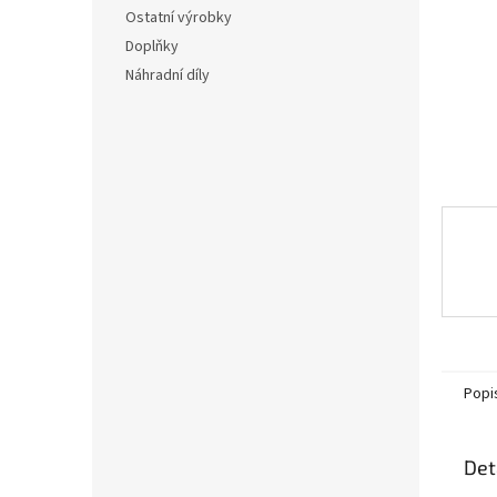
n
Ostatní výrobky
e
Doplňky
l
Náhradní díly
Popi
Det