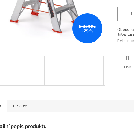
8 039 Kč
Oboustra
–25 %
šířka 546
Detailní 
TISK
s
Diskuze
ailní popis produktu