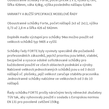
Oboustranné schůdky Forte, počet příček 2 x 3, výška 0,73m,
šířka 426mm, váha 4,6kg, výška posledního nášlapu 0,64m.
VARIANTY A BLIŽŠÍ SPECIFIKACE MODELOVÉ ŘADY
Oboustranné schůdky Forte, počet nášlapů 2x3 až 2x12, výška
0,73 až 2,8 m a šířka 426 až 642mm.
Doplněk madlo výstupní pro schůdky 94xx možno použít od
velikosti schůdků typ 9405 a vyšší.
Schůdky řady FORTE byly vyvinuty speciálně dle požadavků
profesionálních zákazníků, jejichž prioritou jsou lehké, stabilní,
bezpečné a vysoce odolné sofistikované schůdky pro
každodenní použití ve všech oblastech podnikání a výroby.
Nabízené velikosti jednostranných schůdků jsou u od 3 do10
nášlapů vč. plošinky, jejíž velikost zaručuje stabilitu pracovníka.
Jednostranné schůdky nabízíme ve velikostech od 3 do 10
nášlapů.
Řady schůdku FORTE prošly náročnými testy německé zkušebny
TÜV tak, aby vyhovovaly použití v souladu s Evropskou normou
EN 131 pro povolené zatížení 150kg.