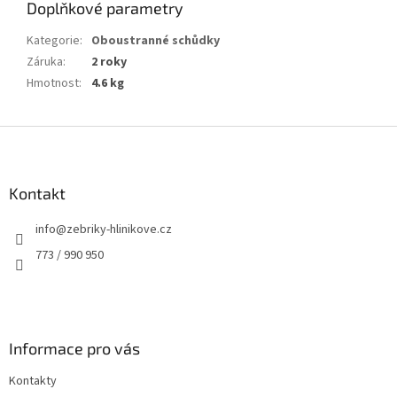
Doplňkové parametry
Kategorie
:
Oboustranné schůdky
Záruka
:
2 roky
Hmotnost
:
4.6 kg
Z
á
p
a
Kontakt
t
info
@
zebriky-hlinikove.cz
í
773 / 990 950
Informace pro vás
Kontakty