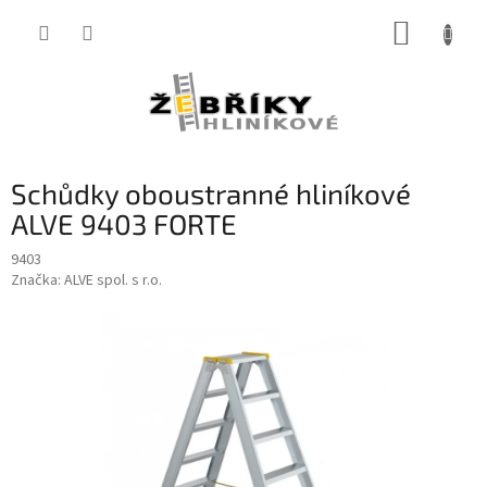
Přejít
NÁKUP
na
obsah
KOŠÍK
Schůdky oboustranné hliníkové
ALVE 9403 FORTE
9403
Značka:
ALVE spol. s r.o.