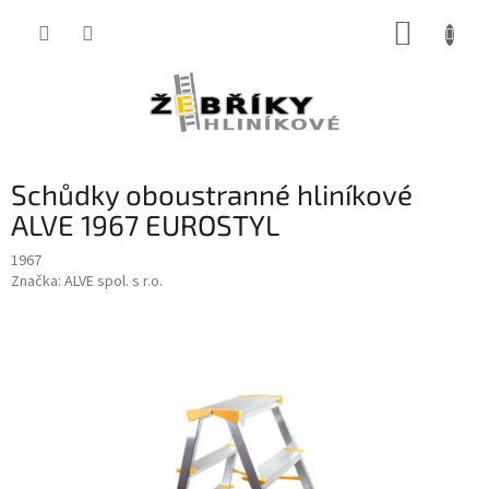
Přejít
NÁKUP
na
obsah
KOŠÍK
Schůdky oboustranné hliníkové
ALVE 1967 EUROSTYL
1967
Značka:
ALVE spol. s r.o.