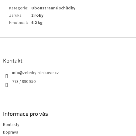
Kategorie
:
Oboustranné schůdky
Záruka
:
2 roky
Hmotnost
:
6.2 kg
Z
á
p
a
Kontakt
t
info
@
zebriky-hlinikove.cz
í
773 / 990 950
Informace pro vás
Kontakty
Doprava