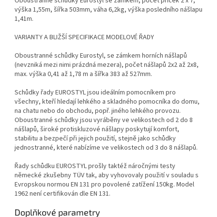
Oboustranné schůdky Eurostyl se zámkem, počet příček 2 x 7,
výška 1,55m, šířka 503mm, váha 6,2kg, výška posledního nášlapu
1,41m.
VARIANTY A BLIŽŠÍ SPECIFIKACE MODELOVÉ ŘADY
Oboustranné schůdky Eurostyl, se zámkem horních nášlapů
(nevzniká mezi nimi prázdná mezera), počet nášlapů 2x2 až 2x8,
max. výška 0,41 až 1,78 m a šířka 383 až 527mm.
Schůdky řady EUROSTYL jsou ideálním pomocníkem pro
všechny, kteří hledají lehkého a skladného pomocníka do domu,
na chatu nebo do obchodu, popř. jiného lehkého provozu.
Oboustranné schůdky jsou vyráběny ve velikostech od 2 do 8
nášlapů, široké protiskluzové nášlapy poskytují komfort,
stabilitu a bezpečí při jejich použití, stejně jako schůdky
jednostranné, které nabízíme ve velikostech od 3 do 8 nášlapů.
Řady schůdku EUROSTYL prošly taktéž náročnými testy
německé zkušebny TÜV tak, aby vyhovovaly použití v souladu s
Evropskou normou EN 131 pro povolené zatížení 150kg. Model
1962 není certifikován dle EN 131.
Doplňkové parametry