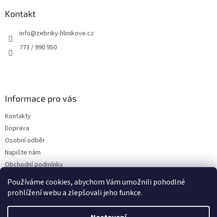
p
a
Kontakt
t
info
@
zebriky-hlinikove.cz
í
773 / 990 950
Informace pro vás
Kontakty
Doprava
Osobní odběr
Napište nám
Obchodní podmínky
Podmínky ochrany osobních údajů
Používáme cookies, abychom Vám umožnili pohodlné
prohlížení webu a zlepšovali jeho funkce.