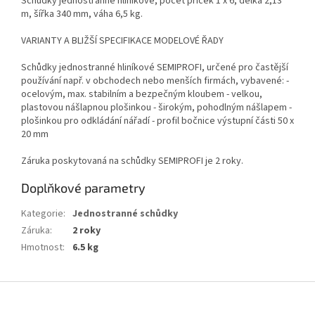
Schůdky jednostranné hliníkové, počet příček 1 x 6, délka 2,13
m, šířka 340 mm, váha 6,5 kg.
VARIANTY A BLIŽŠÍ SPECIFIKACE MODELOVÉ ŘADY
Schůdky jednostranné hliníkové SEMIPROFI, určené pro častější
používání např. v obchodech nebo menších firmách, vybavené: -
ocelovým, max. stabilním a bezpečným kloubem - velkou,
plastovou nášlapnou plošinkou - širokým, pohodlným nášlapem -
plošinkou pro odkládání nářadí - profil bočnice výstupní části 50 x
20 mm
Záruka poskytovaná na schůdky SEMIPROFI je 2 roky.
Doplňkové parametry
Kategorie
:
Jednostranné schůdky
Záruka
:
2 roky
Hmotnost
:
6.5 kg
Z
á