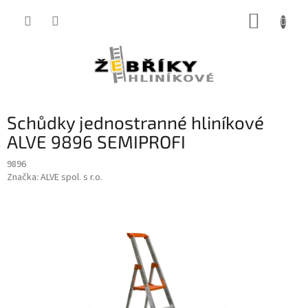
Přejít
NÁKUP
na
obsah
KOŠÍK
Schůdky jednostranné hliníkové
ALVE 9896 SEMIPROFI
9896
Značka:
ALVE spol. s r.o.