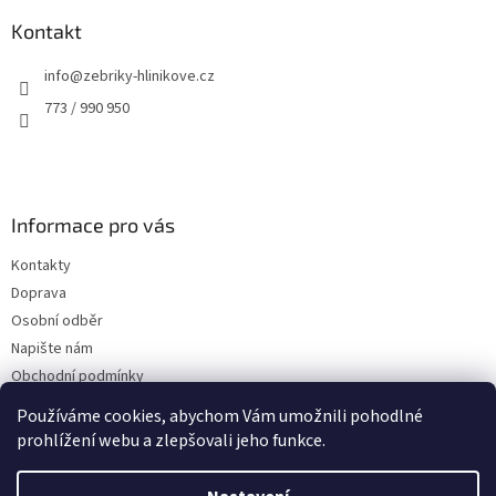
p
a
Kontakt
t
info
@
zebriky-hlinikove.cz
í
773 / 990 950
Informace pro vás
Kontakty
Doprava
Osobní odběr
Napište nám
Obchodní podmínky
Podmínky ochrany osobních údajů
Používáme cookies, abychom Vám umožnili pohodlné
prohlížení webu a zlepšovali jeho funkce.