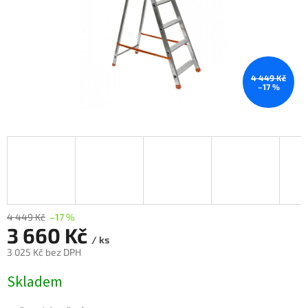
4 449 Kč
–17 %
4 449 Kč
–17 %
3 660 Kč
/ ks
3 025 Kč bez DPH
Měrná
Skladem
cena: