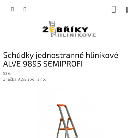
Přejít
NÁKUP
na
obsah
KOŠÍK
Schůdky jednostranné hliníkové
ALVE 9895 SEMIPROFI
9895
Značka:
ALVE spol. s r.o.