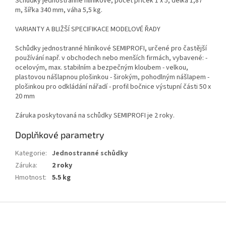
Schůdky jednostranné hliníkové, počet příček 1 x 5, délka 1,87
m, šířka 340 mm, váha 5,5 kg.
VARIANTY A BLIŽŠÍ SPECIFIKACE MODELOVÉ ŘADY
Schůdky jednostranné hliníkové SEMIPROFI, určené pro častější
používání např. v obchodech nebo menších firmách, vybavené: -
ocelovým, max. stabilním a bezpečným kloubem - velkou,
plastovou nášlapnou plošinkou - širokým, pohodlným nášlapem -
plošinkou pro odkládání nářadí - profil bočnice výstupní části 50 x
20 mm
Záruka poskytovaná na schůdky SEMIPROFI je 2 roky.
Doplňkové parametry
Kategorie
:
Jednostranné schůdky
Záruka
:
2 roky
Hmotnost
:
5.5 kg
Z
á