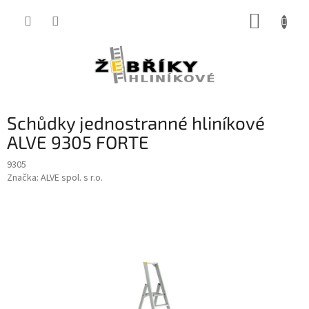
Přejít
NÁKUP
na
obsah
KOŠÍK
Schůdky jednostranné hliníkové
ALVE 9305 FORTE
9305
Značka:
ALVE spol. s r.o.