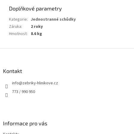
Doplňkové parametry
Kategorie
:
Jednostranné schůdky
Záruka
:
2 roky
Hmotnost
:
8.6 kg
Z
á
p
a
Kontakt
t
info
@
zebriky-hlinikove.cz
í
773 / 990 950
Informace pro vás