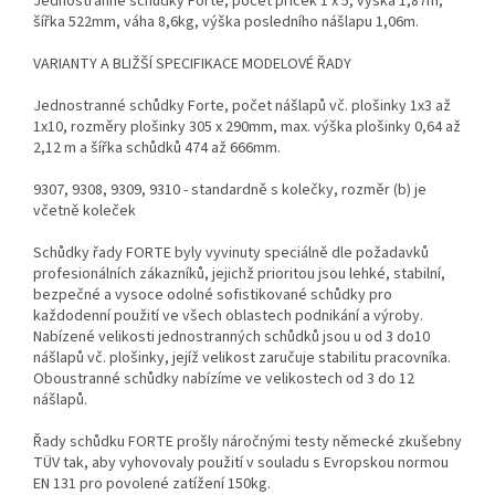
Jednostranné schůdky Forte, počet příček 1 x 5, výška 1,87m,
šířka 522mm, váha 8,6kg, výška posledního nášlapu 1,06m.
VARIANTY A BLIŽŠÍ SPECIFIKACE MODELOVÉ ŘADY
Jednostranné schůdky Forte, počet nášlapů vč. plošinky 1x3 až
1x10, rozměry plošinky 305 x 290mm, max. výška plošinky 0,64 až
2,12 m a šířka schůdků 474 až 666mm.
9307, 9308, 9309, 9310 - standardně s kolečky, rozměr (b) je
včetně koleček
Schůdky řady FORTE byly vyvinuty speciálně dle požadavků
profesionálních zákazníků, jejichž prioritou jsou lehké, stabilní,
bezpečné a vysoce odolné sofistikované schůdky pro
každodenní použití ve všech oblastech podnikání a výroby.
Nabízené velikosti jednostranných schůdků jsou u od 3 do10
nášlapů vč. plošinky, jejíž velikost zaručuje stabilitu pracovníka.
Oboustranné schůdky nabízíme ve velikostech od 3 do 12
nášlapů.
Řady schůdku FORTE prošly náročnými testy německé zkušebny
TÜV tak, aby vyhovovaly použití v souladu s Evropskou normou
EN 131 pro povolené zatížení 150kg.