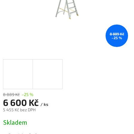
8 889 Kč
–25 %
8 889 Kč
–25 %
6 600 Kč
/ ks
5 455 Kč bez DPH
Měrná
Skladem
cena: