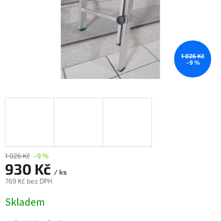
1 026 Kč
–9 %
1 026 Kč
–9 %
930 Kč
/ ks
769 Kč bez DPH
Měrná
Skladem
cena: