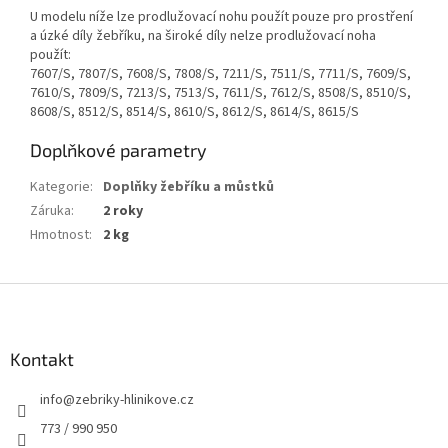
U modelu níže lze prodlužovací nohu použít pouze pro prostření
a úzké díly žebříku, na široké díly nelze prodlužovací noha
použít:
7607/S, 7807/S, 7608/S, 7808/S, 7211/S, 7511/S, 7711/S, 7609/S,
7610/S, 7809/S, 7213/S, 7513/S, 7611/S, 7612/S, 8508/S, 8510/S,
8608/S, 8512/S, 8514/S, 8610/S, 8612/S, 8614/S, 8615/S
Doplňkové parametry
Kategorie
:
Doplňky žebříku a můstků
Záruka
:
2 roky
Hmotnost
:
2 kg
Z
á
p
a
Kontakt
t
info
@
zebriky-hlinikove.cz
í
773 / 990 950