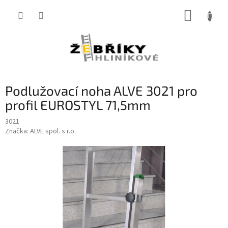
Přejít
NÁKUP
na
obsah
KOŠÍK
Podlužovací noha ALVE 3021 pro
profil EUROSTYL 71,5mm
3021
Značka:
ALVE spol. s r.o.