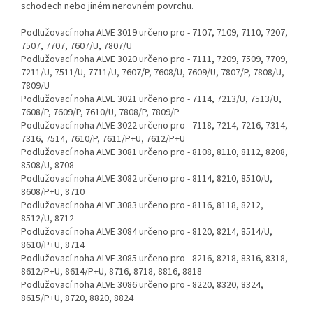
schodech nebo jiném nerovném povrchu.
Podlužovací noha ALVE 3019 určeno pro - 7107, 7109, 7110, 7207,
7507, 7707, 7607/U, 7807/U
Podlužovací noha ALVE 3020 určeno pro - 7111, 7209, 7509, 7709,
7211/U, 7511/U, 7711/U, 7607/P, 7608/U, 7609/U, 7807/P, 7808/U,
7809/U
Podlužovací noha ALVE 3021 určeno pro - 7114, 7213/U, 7513/U,
7608/P, 7609/P, 7610/U, 7808/P, 7809/P
Podlužovací noha ALVE 3022 určeno pro - 7118, 7214, 7216, 7314,
7316, 7514, 7610/P, 7611/P+U, 7612/P+U
Podlužovací noha ALVE 3081 určeno pro - 8108, 8110, 8112, 8208,
8508/U, 8708
Podlužovací noha ALVE 3082 určeno pro - 8114, 8210, 8510/U,
8608/P+U, 8710
Podlužovací noha ALVE 3083 určeno pro - 8116, 8118, 8212,
8512/U, 8712
Podlužovací noha ALVE 3084 určeno pro - 8120, 8214, 8514/U,
8610/P+U, 8714
Podlužovací noha ALVE 3085 určeno pro - 8216, 8218, 8316, 8318,
8612/P+U, 8614/P+U, 8716, 8718, 8816, 8818
Podlužovací noha ALVE 3086 určeno pro - 8220, 8320, 8324,
8615/P+U, 8720, 8820, 8824