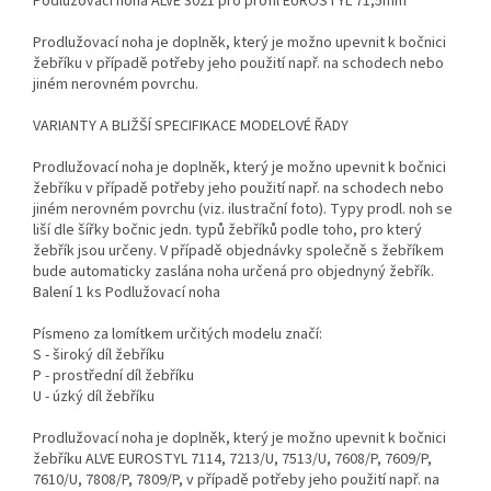
Podlužovací noha ALVE 3021 pro profil EUROSTYL 71,5mm
Prodlužovací noha je doplněk, který je možno upevnit k bočnici
žebříku v případě potřeby jeho použití např. na schodech nebo
jiném nerovném povrchu.
VARIANTY A BLIŽŠÍ SPECIFIKACE MODELOVÉ ŘADY
Prodlužovací noha je doplněk, který je možno upevnit k bočnici
žebříku v případě potřeby jeho použití např. na schodech nebo
jiném nerovném povrchu (viz. ilustrační foto). Typy prodl. noh se
liší dle šířky bočnic jedn. typů žebříků podle toho, pro který
žebřík jsou určeny. V případě objednávky společně s žebříkem
bude automaticky zaslána noha určená pro objednyný žebřík.
Balení 1 ks Podlužovací noha
Písmeno za lomítkem určitých modelu značí:
S - široký díl žebříku
P - prostřední díl žebříku
U - úzký díl žebříku
Prodlužovací noha je doplněk, který je možno upevnit k bočnici
žebříku ALVE EUROSTYL 7114, 7213/U, 7513/U, 7608/P, 7609/P,
7610/U, 7808/P, 7809/P, v případě potřeby jeho použití např. na