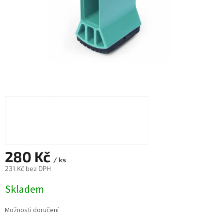
280 Kč
/ ks
231 Kč bez DPH
Měrná
Skladem
cena:
Možnosti doručení