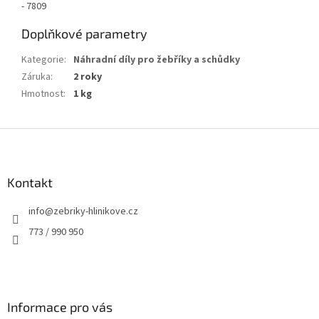
- 7809
Doplňkové parametry
Kategorie
:
Náhradní díly pro žebříky a schůdky
Záruka
:
2 roky
Hmotnost
:
1 kg
Z
á
p
a
Kontakt
t
info
@
zebriky-hlinikove.cz
í
773 / 990 950
Informace pro vás