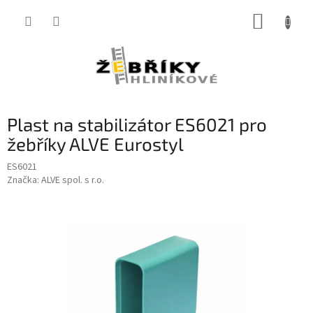
Přejít
NÁKUP
na
obsah
KOŠÍK
Plast na stabilizátor ES6021 pro
žebříky ALVE Eurostyl
ES6021
Značka:
ALVE spol. s r.o.