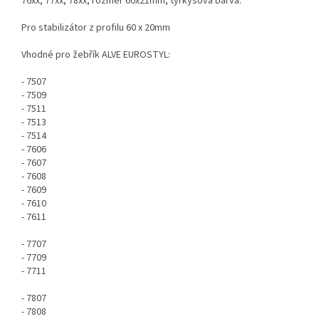
76xx, 77xx, 78xx, rozměr 60x21mm, tyrkysová barva.
Pro stabilizátor z profilu 60 x 20mm
Vhodné pro žebřík ALVE EUROSTYL:
- 7507
- 7509
- 7511
- 7513
- 7514
- 7606
- 7607
- 7608
- 7609
- 7610
- 7611
- 7707
- 7709
- 7711
- 7807
- 7808