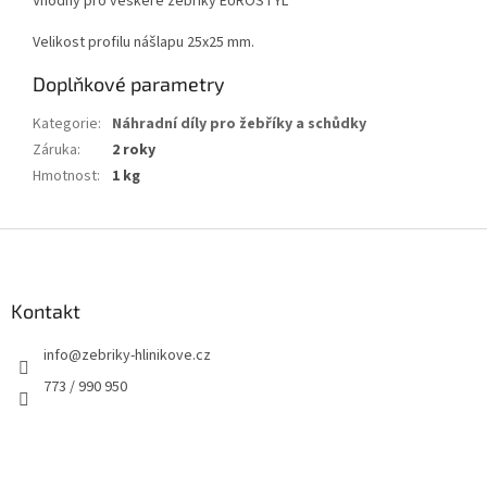
Vhodný pro veškeré žebříky EUROSTYL
Velikost profilu nášlapu 25x25 mm.
Doplňkové parametry
Kategorie
:
Náhradní díly pro žebříky a schůdky
Záruka
:
2 roky
Hmotnost
:
1 kg
Z
á
p
a
Kontakt
t
info
@
zebriky-hlinikove.cz
í
773 / 990 950