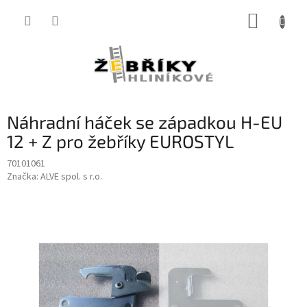
Přejít
NÁKUP
na
obsah
KOŠÍK
Náhradní háček se západkou H-EU
12 + Z pro žebříky EUROSTYL
70101061
Značka:
ALVE spol. s r.o.