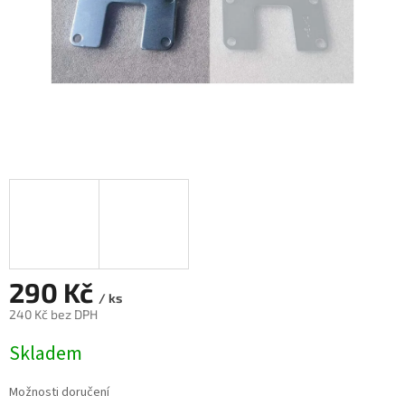
290 Kč
/ ks
240 Kč bez DPH
Měrná
Skladem
cena:
Možnosti doručení