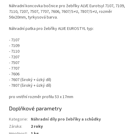
Náhradní koncovka bočnice pro žebříky ALVE Eurotsyl 7107, 7109,
7110, 7207, 7507, 7707, 7606, 7607/S+U, 7807/S+U, rozměr
56x20mm, tyrkysová barva.
Náhradní patka pro žebříky ALVE EUROSTYL typ:
- 7107
- 7109
- 7110
- 7207
- 7507
- 7707
- 7606
- 7607 (široký + úzký díl)
- 7807 (široký + úzký díl)
pro vnitřní rozměr profilu 53 x 17mm
Doplňkové parametry
Kategorie
:
Náhradní díly pro žebříky a schůdky
Záruka
:
2 roky
Hmotnost
:
1 kg