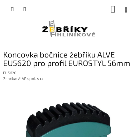
Přejít
NÁKUP
na
obsah
KOŠÍK
Koncovka bočnice žebříku ALVE
EU5620 pro profil EUROSTYL 56mm
EU5620
Značka:
ALVE spol. s r.o.