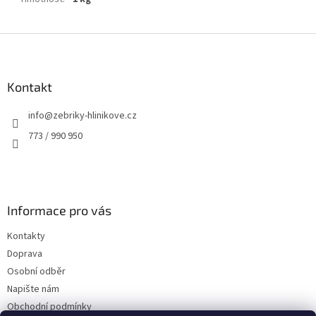
Z
á
p
a
Kontakt
t
info
@
zebriky-hlinikove.cz
í
773 / 990 950
Informace pro vás
Kontakty
Doprava
Osobní odběr
Napište nám
Obchodní podmínky