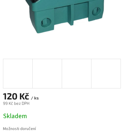
120 Kč
/ ks
99 Kč bez DPH
Měrná
Skladem
cena:
Možnosti doručení